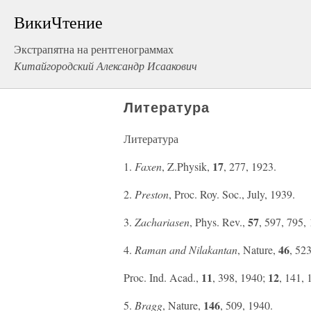
ВикиЧтение
Экстрапятна на рентгенограммах
Китайгородский Александр Исаакович
Литература
Литература
17
1.
Faxen
, Z.Physik,
, 277, 1923.
2.
Preston
, Proc. Roy. Soc., July, 1939.
57
3.
Zachariasen
, Phys. Rev.,
, 597, 795,
46
4.
Raman and Nilakantan
, Nature,
, 52
11
12
Proc. Ind. Acad.,
, 398, 1940;
, 141,
146
5.
Bragg
, Nature,
, 509, 1940.