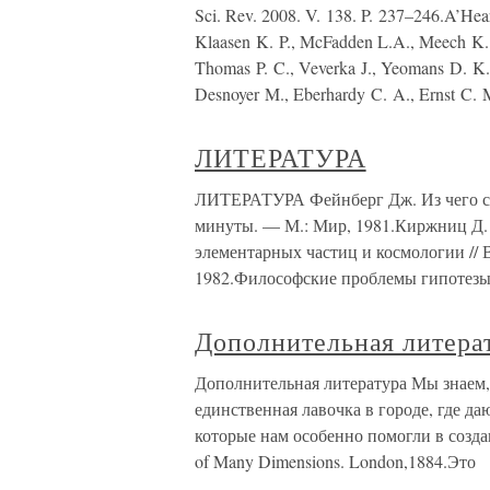
Sci. Rev. 2008. V. 138. P. 237–246.A’Hear
Klaasen K. P., McFadden L.A., Meech K. J
Thomas P. C., Veverka J., Yeomans D. K.,
Desnoyer M., Eberhardy C. A., Ernst C. M
ЛИТЕРАТУРА
ЛИТЕРАТУРА Фейнберг Дж. Из чего сд
минуты. — М.: Мир, 1981.Киржниц Д. 
элементарных частиц и космологии // В
1982.Философские проблемы гипотез
Дополнительная литера
Дополнительная литература Мы знаем, 
единственная лавочка в городе, где д
которые нам особенно помогли в созда
of Many Dimensions. London,1884.Это