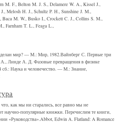
n M. F., Belton M. J. S., Delamere W. A., Kissel J.,
., Melosh H. J., Schultz P. H., Sunshine J. M.,
 Baca M. W., Busko I., Crockett C. J., Collins S. M.,
., Farnham T. L., Feaga L.,
елан мир? — М.: Мир, 1982.Вайнберг С. Первые три
А., Линде А. Д. Фазовые превращения в физике
 сб.: Наука и человечество. — М.: Знание,
ы
тура
что, как мы ни старались, все равно мы не
ают научно-популярные книжки. Перечислим те книги,
нии «Руководства».Abbot, Edwin A. Flatland: A Romance