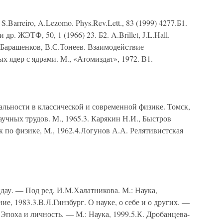
.Barreiro, A.Lezomo. Phys.Rev.Lett., 83 (1999) 4277.Б1.
др. ЖЭТФ, 50, 1 (1966) 23. Б2. A.Brillet, J.L.Hall.
В.С.Барашенков, В.С.Тонеев. Взаимодействие
х ядер с ядрами. М., «Атомиздат», 1972. В1.
альности в классической и современной физике. Томск,
учных трудов. М., 1965.3. Карякин Н.И., Быстров
к по физике, М., 1962.4.Логунов А.А. Релятивистская
дау. — Под ред. И.М.Халатникова. М.: Наука,
ие, 1983.3.В.Л.Гинзбург. О науке, о себе и о других. —
 Эпоха и личность. — М.: Наука, 1999.5.К. Дробанцева-