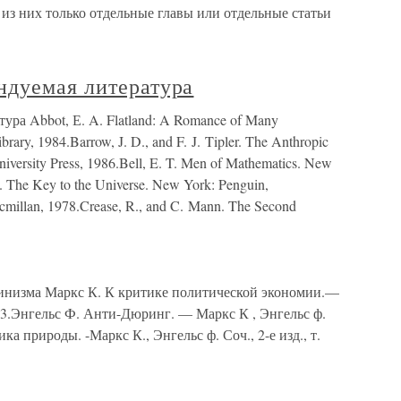
 из них только отдельные главы или отдельные статьи
ндуемая литература
ра Abbot, Е. A. Flatland: A Romance of Many
ry, 1984.Barrow, J. D., and F. J. Tipler. The Anthropic
niversity Press, 1986.Bell, E. T. Men of Mathematics. New
. The Key to the Universe. New York: Penguin,
acmillan, 1978.Crease, R., and C. Mann. The Second
нинизма Маркс К. К критике политической экономии.—
т. 13.Энгельс Ф. Анти-Дюринг. — Маркс К , Энгельс ф.
тика природы. -Маркс К., Энгельс ф. Соч., 2-е изд., т.