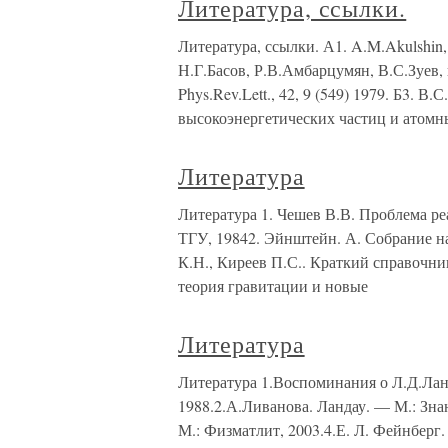
Литература, ссылки.
Литература, ссылки. А1. A.M.Akulshin, S
Н.Г.Басов, Р.В.Амбарцумян, В.С.Зуев, и 
Phys.Rev.Lett., 42, 9 (549) 1979. Б3. 
высокоэнергетических частиц и атомны
Литература
Литература 1. Чешев В.В. Проблема ре
ТГУ, 19842. Эйнштейн. А. Собрание на
К.Н., Киреев П.С.. Краткий справочни
теория гравитации и новые
Литература
Литература 1.Воспоминания о Л.Д.Лан
1988.2.А.Ливанова. Ландау. — М.: Знан
М.: Физматлит, 2003.4.Е. Л. Фейнберг.