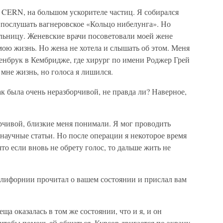
в CERN, на большом ускорителе частиц. Я собирался
, послушать вагнеровское «Кольцо нибелунга». Но
ольницу. Женевские врачи посоветовали моей жене
ою жизнь. Но жена не хотела и слышать об этом. Меня
енбрук в Кембридже, где хирург по имени Роджер Грей
мне жизнь, но голоса я лишился.
ак была очень неразборчивой, не правда ли? Наверное,
орчивой, близкие меня понимали. Я мог проводить
научные статьи. Но после операции я некоторое время
то если вновь не обрету голос, то дальше жить не
лифорнии прочитал о вашем состоянии и прислал вам
еща оказалась в том же состоянии, что и я, и он
тобы помочь ей общаться. Курсор двигается по экрану