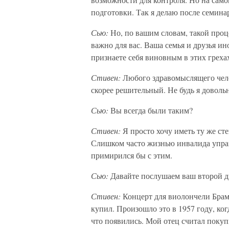
подготовки. Так я делаю после семина
Сью:
Но, по вашим словам, такой проце
важно для вас. Ваша семья и друзья и
признаете себя виновным в этих греха
Стивен:
Любого здравомыслящего чело
скорее решительный. Не будь я доволь
Сью:
Вы всегда были таким?
Стивен:
Я просто хочу иметь ту же ст
Слишком часто жизнью инвалида управ
примирился бы с этим.
Сью:
Давайте послушаем ваш второй д
Стивен:
Концерт для виолончели Брам
купил. Произошло это в 1957 году, ког
что появились. Мой отец считал поку