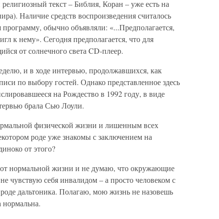
 религиозный текст – Библия, Коран – уже есть на
пира). Наличие средств воспроизведения считалось
программу, обычно объявляли: «...Предполагается,
игл к нему». Сегодня предполагается, что для
ийся от солнечного света CD-плеер.
делю, и в ходе интервью, продолжавшихся, как
писи по выбору гостей. Однако представленное здесь
лировавшееся на Рождество в 1992 году, в виде
тервью брала Сью Лоули.
ормальной физической жизни и лишенным всех
екотором роде уже знакомы с заключением на
диноко от этого?
 от нормальной жизни и не думаю, что окружающие
 не чувствую себя инвалидом – а просто человеком с
роде дальтоника. Полагаю, мою жизнь не назовешь
а нормальна.