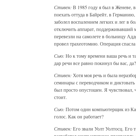
Стивен:
В 1985 году я был в Женеве, 
поехать оттуда в Байрейт, в Германию
заболел воспалением легких и лег в б
отключить аппарат, поддерживавший м
перевезли на самолете в больницу Адд
провел трахеотомию. Операция спасла 
Сью:
Но к тому времени ваша речь и т
дар речи все равно покинул бы вас, да?
Стивен:
Хотя моя речь и была неразб
семинары с переводчиком и диктовать 
был просто опустошен. Я чувствовал, ч
стоит.
Сью:
Потом один компьютерщик из Ка
голос. Как он работает?
Стивен:
Его звали Уолт Уолтосц. Его т
разработал компьютерную программу, ч