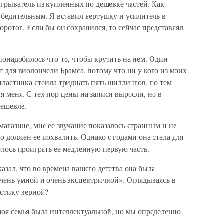
оигрыватель из купленных по дешевке частей. Как
убедительным. Я вставил вертушку и усилитель в
оротов. Если бы он сохранился, то сейчас представлял
 понадобилось что-то, чтобы крутить на нем. Один
для виолончели Брамса, потому что ни у кого из моих
пластинка стоила тридцать пять шиллингов, по тем
я меня. С тех пор цены на записи выросли, но в
дешевле.
магазине, мне ее звучание показалось странным и не
то должен ее похвалить. Однако с годами она стала для
елось проиграть ее медленную первую часть.
азал, что во времена вашего детства она была
чень умной и очень эксцентричной». Оглядываясь в
истику верной?
 моя семья была интеллектуальной, но мы определенно