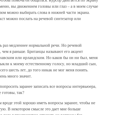
 меню, вы движением головы или глаз – а в моем случае
зом можно выбирать слова в нижней части экрана.
текст можно послать на речевой синтезатор или
ть раз медленнее нормальной речи. Но речевой
е, чем я раньше. Британцы называют его акцент
навским или ирландским. Нo каков бы он ни был, меня
ыкли к моему естественному голосу, но младший сын,
его шесть лет, до того никак не мог меня понять.
чень много значит.
 попросить заранее записать все вопросы интервьюера,
е готовы, так?
 вроде этой хорошо иметь вопросы заранее, чтобы не
ую. В некотором смысле это дает мне больше
м деле я предпочитаю отвечать на вопросы без