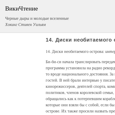
ВикиЧтение
Черные дыры и молодые вселенные
Хокинг Стивен Уильям
14. Диски необитаемого
14. Диски необитаемого острова:
инте
Би-би-си начала транслировать передач
программа установила на радио рекорд
то вроде национального достояния. За
гостей. В ней брали интервью у писате
кинорежиссеров, деятелей спорта, коми
политиков, членов королевской семьи, 
обращались как к потерпевшим корабл
которые они взяли бы с собой, если б
острове. Их также просили назвать п