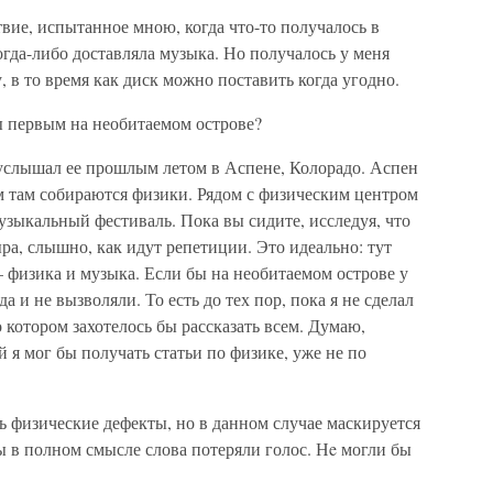
твие, испытанное мною, когда что-то получалось в
когда-либо доставляла музыка. Но получалось у меня
, в то время как диск можно поставить когда угодно.
ы первым на необитаемом острове?
 услышал ее прошлым летом в Аспене, Колорадо. Аспен
м там собираются физики. Рядом с физическим центром
узыкальный фестиваль. Пока вы сидите, исследуя, что
ыра, слышно, как идут репетиции. Это идеально: тут
– физика и музыка. Если бы на необитаемом острове у
а и не вызволяли. То есть до тех пор, пока я не сделал
 котором захотелось бы рассказать всем. Думаю,
й я мог бы получать статьи по физике, уже не по
ь физические дефекты, но в данном случае маскируется
вы в полном смысле слова потеряли голос. Нe могли бы