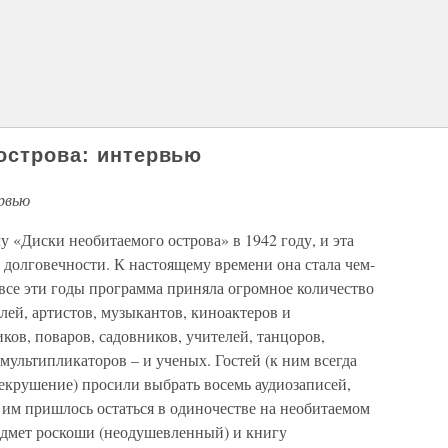
 острова: интервью
рвью
у «Диски необитаемого острова» в 1942 году, и эта
 долговечности. К настоящему времени она стала чем-
 все эти годы программа приняла огромное количество
лей, артистов, музыкантов, киноактеров и
ков, поваров, садовников, учителей, танцоров,
мультипликаторов – и ученых. Гостей (к ним всегда
екрушение) просили выбрать восемь аудиозаписей,
ы им пришлось остаться в одиночестве на необитаемом
редмет роскоши (неодушевленный) и книгу