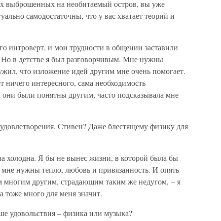
гих выброшенных на необитаемый остров, вы уже
туально самодостаточны, что у вас хватает теорий и
го интроверт, и мои трудности в общении заставили
я. Но в детстве я был разговорчивым. Мне нужны
ужил, что изложение идей другим мне очень помогает.
т ничего интересного, сама необходимость
ы они были понятны другим, часто подсказывала мне
 удовлетворения, Стивен? Даже блестящему физику для
на холодна. Я бы не вынес жизни, в которой была бы
, мне нужны тепло, любовь и привязанность. И опять
ем многим другим, страдающим таким же недугом, – я
а тоже много для меня значит.
ше удовольствия – физика или музыка?