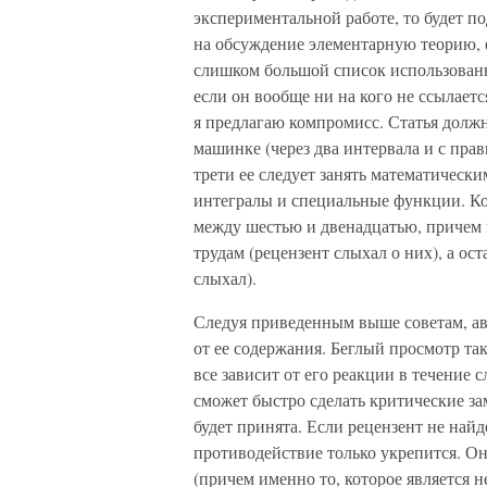
экспериментальной работе, то будет п
на обсуждение элементарную теорию, 
слишком большой список использованн
если он вообще ни на кого не ссылает
я предлагаю компромисс. Статья должн
машинке (через два интервала и с пра
трети ее следует занять математическ
интегралы и специальные функции. Ко
между шестью и двенадцатью, причем 
трудам (рецензент слыхал о них), а ос
слыхал).
Следуя приведенным выше советам, авт
от ее содержания. Беглый просмотр так
все зависит от его реакции в течение 
сможет быстро сделать критические з
будет принята. Если рецензент не най
противодействие только укрепится. Он
(причем именно то, которое является 