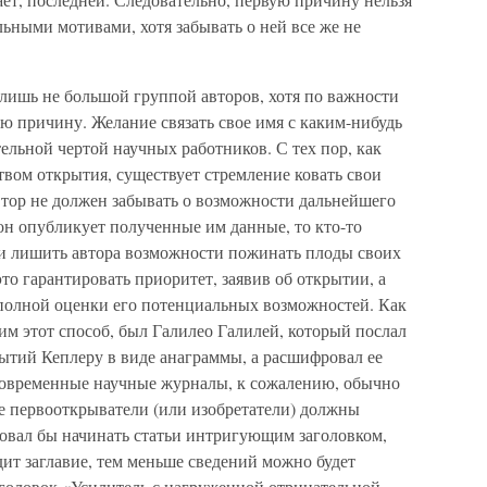
льными мотивами, хотя забывать о ней все же не
лишь не большой группой авторов, хотя по важности
ю причину. Желание связать свое имя с каким-нибудь
ельной чертой научных работников. С тех пор, как
твом открытия, существует стремление ковать свои
втор не должен забывать о возможности дальнейшего
он опубликует полученные им данные, то кто-то
 и лишить автора возможности пожинать плоды своих
то гарантировать приоритет, заявив об открытии, а
полной оценки его потенциальных возможностей. Как
м этот способ, был Галилео Галилей, который послал
ытий Кеплеру в виде анаграммы, а расшифровал ее
к современные научные журналы, к сожалению, обычно
е первооткрыватели (или изобретатели) должны
довал бы начинать статьи интригующим заголовком,
ит заглавие, тем меньше сведений можно будет
аголовок «Усилитель с нагруженной отрицательной