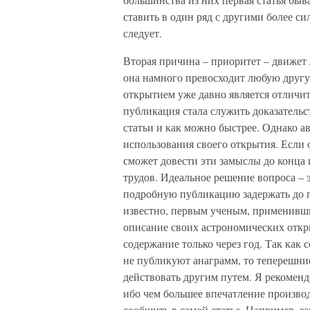
ставить в один ряд с другими более си
следует.
Вторая причина – приоритет – движет 
она намного превосходит любую другу
открытием уже давно является отличит
публикация стала служить доказательс
статьи и как можно быстрее. Однако а
использования своего открытия. Если 
сможет довести эти замыслы до конца
трудов. Идеальное решение вопроса – э
подробную публикацию задержать до 
известно, первым ученым, применивши
описание своих астрономических откр
содержание только через год. Так ка
не публикуют анаграмм, то теперешни
действовать другим путем. Я рекомен
ибо чем большее впечатление производ
сообщить в самой статье. Например, з