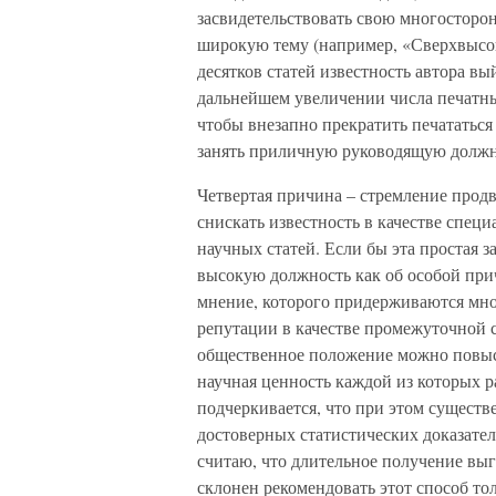
засвидетельствовать свою многосторон
широкую тему (например, «Сверхвысок
десятков статей известность автора вы
дальнейшем увеличении числа печатны
чтобы внезапно прекратить печататься 
занять приличную руководящую должн
Четвертая причина – стремление продв
снискать известность в качестве спец
научных статей. Если бы эта простая з
высокую должность как об особой при
мнение, которого придерживаются мно
репутации в качестве промежуточной с
общественное положение можно повыс
научная ценность каждой из которых р
подчеркивается, что при этом существе
достоверных статистических доказател
считаю, что длительное получение выг
склонен рекомендовать этот способ тол