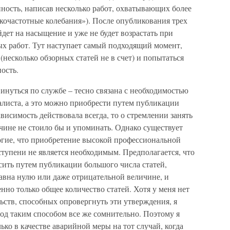
ность, написав несколько работ, охватывающих более
очастотные колебания»). После опубликования трех
йдет на насыщение и уже не будет возрастать при
х работ. Тут наступает самый подходящий момент,
(несколько обзорных статей не в счет) и попытаться
ость.
инуться по службе – тесно связана с необходимостью
иалиста, а это можно приобрести путем публикации
ависимость действовала всегда, то о стремлении занять
чине не стоило бы и упоминать. Однако существует
гие, что приобретение высокой профессиональной
тупени не является необходимым. Предполагается, что
ить путем публикации большого числа статей,
авна нулю или даже отрицательной величине, и
нно только общее количество статей. Хотя у меня нет
ьств, способных опровергнуть эти утверждения, я
од таким способом все же сомнительно. Поэтому я
ько в качестве аварийной меры на тот случай, когда