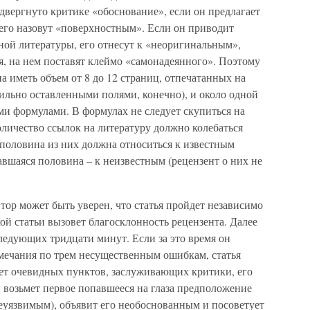
одвергнуто критике «обоснование», если он предлагает
его назовут «поверхностным». Если он приводит
ой литературы, его отнесут к «неоригинальным»,
ся, на нем поставят клеймо «самонадеянного». Поэтому
а иметь объем от 8 до 12 страниц, отпечатанных на
вильно оставленными полями, конечно), и около одной
ими формулами. В формулах не следует скупиться на
личество ссылок на литературу должно колебаться
половина из них должна относиться к известным
тавшаяся половина – к неизвестным (рецензент о них не
ор может быть уверен, что статья пройдет независимо
ой статьи вызовет благосклонность рецензента. Далее
следующих тридцати минут. Если за это время он
амечания по трем несущественным ошибкам, статья
дет очевидных пунктов, заслуживающих критики, его
 возьмет первое попавшееся на глаза предположение
неуязвимым), объявит его необоснованным и посоветует