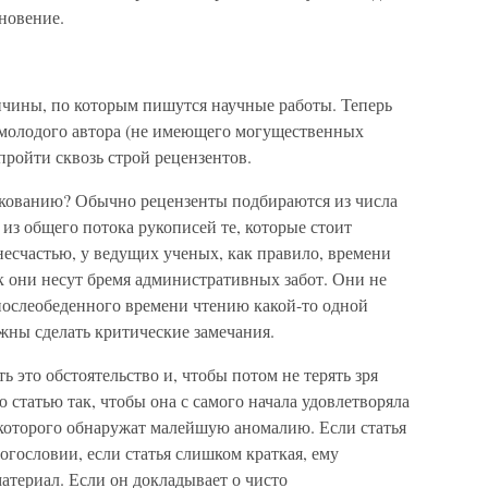
новение.
ичины, по которым пишутся научные работы. Теперь
 молодого автора (не имеющего могущественных
 пройти сквозь строй рецензентов.
икованию? Обычно рецензенты подбираются из числа
из общего потока рукописей те, которые стоит
 несчастью, у ведущих ученых, как правило, времени
ок они несут бремя административных забот. Они не
 послеобеденного времени чтению какой-то одной
лжны сделать критические замечания.
 это обстоятельство и, чтобы потом не терять зря
 статью так, чтобы она с самого начала удовлетворяла
 которого обнаружат малейшую аномалию. Если статья
огословии, если статья слишком краткая, ему
атериал. Если он докладывает о чисто