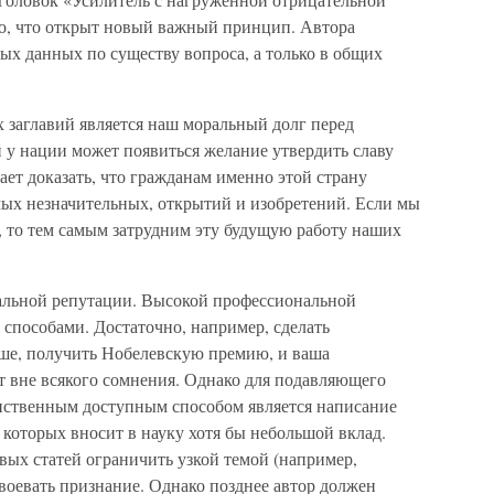
о, что открыт новый важный принцип. Автора
ных данных по существу вопроса, а только в общих
 заглавий является наш моральный долг перед
 у нации может появиться желание утвердить славу
ает доказать, что гражданам именно этой страну
мых незначительных, открытий и изобретений. Если мы
, то тем самым затрудним эту будущую работу наших
нальной репутации. Высокой профессиональной
способами. Достаточно, например, сделать
ше, получить Нобелевскую премию, и ваша
т вне всякого сомнения. Однако для подавляющего
нственным доступным способом является написание
 которых вносит в науку хотя бы небольшой вклад.
вых статей ограничить узкой темой (например,
воевать признание. Однако позднее автор должен