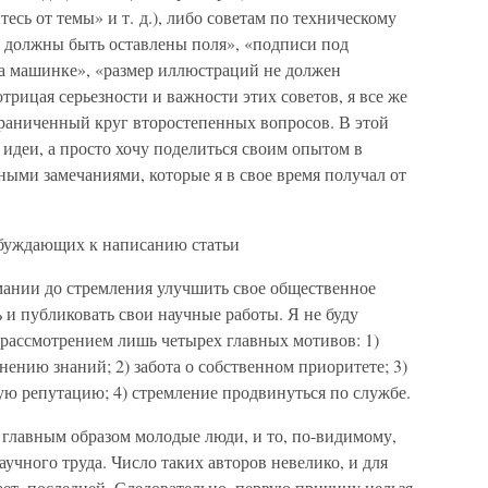
есь от темы» и т. д.), либо советам по техническому
 должны быть оставлены поля», «подписи под
а машинке», «размер иллюстраций не должен
отрицая серьезности и важности этих советов, я все же
граниченный круг второстепенных вопросов. В этой
 идеи, а просто хочу поделиться своим опытом в
ными замечаниями, которые я в свое время получал от
обуждающих к написанию статьи
ании до стремления улучшить свое общественное
 и публиковать свои научные работы. Я не буду
 рассмотрением лишь четырех главных мотивов: 1)
нению знаний; 2) забота о собственном приоритете; 3)
ую репутацию; 4) стремление продвинуться по службе.
главным образом молодые люди, и то, по-видимому,
учного труда. Число таких авторов невелико, и для
ает, последней. Следовательно, первую причину нельзя