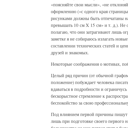
«поясняйте свои мысли», «не отклоняйт
оформлению («с одного края страницы
рисунками должны быть отпечатаны н
превышать 10 см X 15 см» и т. д.). Не 
полагаю, что они затрагивают лишь о
заметке я не собираюсь излагать новые
составлении технических статей и цен
друзей и знакомых.
Некоторые соображения о мотивах, п
Целый ряд причин (от обычной графом
положение) побуждает человека писать
вдаваться в подробности и ограничусь
бескорыстное стремление к распростра
беспокойство за свою профессиональн
Под влиянием первой причины пишут 
лишь при подготовке своего первого на
большинства из них первая статья быв