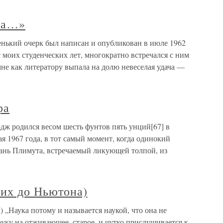
ра…»
нький очерк был написан и опубликован в июле 1962
с моих студенческих лет, многократно встречался с ним
мне как литератору выпала на долю невеселая удача —
ра
дж родился весом шесть фунтов пять унций[67] в
мая 1967 года, в тот самый момент, когда одинокий
вань Плимута, встречаемый ликующей толпой, из
них до Ньютона)
 „Наука потому и называется наукой, что она не
руку на отживающее, старое, и чутко прислушивается к