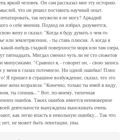
ь яркий человек. Он сам рассказал мне эту историю.
мыслей, что он решил поставить научный опыт.
елепатировать, так неужели я не могу? Аркадий
го о себе мнения. Подход он избрал, разумеется,
вою жену и сказал: "Когда я буду думать о чем-то
ье или землетрясении, - ты ставь плюсик. А когда я
 какой-нибудь гладкой поверхности моря или там озера,
ут пятнадцать. Мигдал сменил чуть ли не сто сюжетов
 минусиками. "Сравнил я, - говорит он, - свою запись
и у меня в глазах потемнело. Ни одной ошибки! Плюс
го! Я пришел в страшное возбуждение, сказал, что это
мне жена возразила: "Конечно, только ты имей в виду,
ном, ты сопишь..." Вот, по-моему, типичная
ренних ошибок. Таких ошибок имеется неимоверное
своей деятельности вынуждены выискивать очень
ают, как легко впасть в невольную ошибку... Так что
 нет, не может быть левитации, увы.