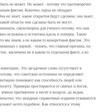
о быть не может. Не может - потому что противоречит
льным фактам. Конечно, наука не обладает
на не знает, какие открытия будут сделаны; она знает,
 какой области они сделаны быть не могут.
лекинеза, смехотворны для ученого потому, что они
авно исхожена и истоптана вдоль и поперек. Такие
то мы знаем, а не каким-то конкретным фактам. Это
язанных с наукой, - понять, что главная причина, по
тие, заключена не в каком-то отдельном факте, а во
левитации. Это загадочное слово отсутствует в
 потому, что советские источники не определяют
левитацию понимают как способность людей или
полету. Примеры простираются от святых и йогов,
земное притяжение и висят в воздухе, до ведьм,
опытно, что западные справочные издания отзываются
ускают нечто подобное. Как относится к этому