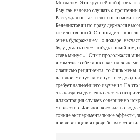
Мигдалом. Это крупнейший физик, очен
Ему так надоело слушать о прочтении 
Рассуждал он так: если кто-то может т
Бенедиктович по праву держался высоко
количественный. Он посадил в кресло с
очень будоражащем - о пожаре, несчаст
буду думать о чем-нибудь спокойном, о
ставь минус..." Опыт продолжался мин
и сам тоже себе записывал плюсиками и
с записью реципиента, то бишь жены, 
на плюс, минус на минус - все до одно
требует дальнейшего изучения. На это 
что когда ты думаешь о чем-то неприят
иллюстрация случаев совершенно иск
множество. Физики, которые по роду 
тонкие экспериментальные эффекты, зн
про левитацию я вроде бы вам ответил: