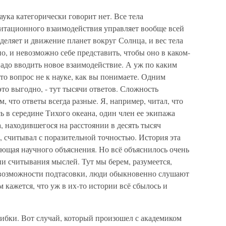
наука категорически говорит нет. Все тела
витационного взаимодействия управляет вообще всей
еляет и движение планет вокруг Солнца, и вес тела
о, и невозможно себе представить, чтобы оно в каком-
 надо вводить новое взаимодействие. А уж по каким
о вопрос не к науке, как вы понимаете. Одним
это выгодно, - тут тысячи ответов. Сложность
м, что ответы всегда разные. Я, например, читал, что
ь в середине Тихого океана, один член ее экипажа
 находившегося на расстоянии в десять тысяч
я, считывал с поразительной точностью. История эта
ующая научного объяснения. Но всё объяснилось очень
ни считывания мыслей. Тут мы берем, разумеется,
 возможности подтасовки, люди обыкновенно слушают
м кажется, что уж в их-то истории всё сбылось и
бки. Вот случай, который произошел с академиком