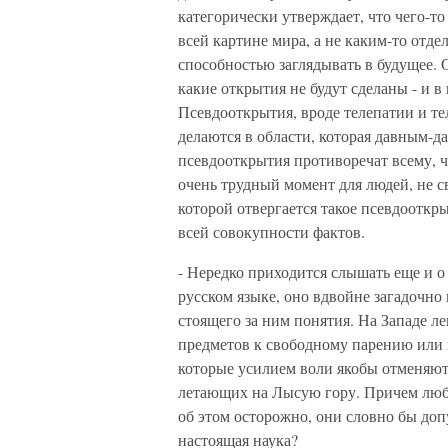
категорически утверждает, что чего-т
всей картине мира, а не каким-то отде
способностью заглядывать в будущее. О
какие открытия не будут сделаны - и в
Псевдооткрытия, вроде телепатии и те
делаются в области, которая давным-д
псевдооткрытия противоречат всему, ч
очень трудный момент для людей, не св
которой отвергается такое псевдооткры
всей совокупности фактов.
- Нередко приходится слышать еще и о 
русском языке, оно вдвойне загадочно
стоящего за ним понятия. На Западе 
предметов к свободному парению или 
которые усилием воли якобы отменяют 
летающих на Лысую гору. Причем люб
об этом осторожно, они словно бы доп
настоящая наука?