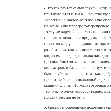
- Это как раз тот самый случай, когда 
притягиваются к Земле. Свойство гра
Вселенной в макромасштабе. Оно опред
на Земле. Оно проверено-перепроверен
то случае вдруг было отменено, - или
причинам люди такое придумывают - эт
показалось, другие - жулики, которым 
разоблачения таких вещей состоит в то
когда некая подводная лодка находилас
преспокойно считывал мысли человека,
километров, в Америке, - и, разумеетс
была опубликована, притом - как треб
просто: не было ни подводной лодки, 
крайний случай. Но когда говоришь о
тебя как-то очень неодобрительно. Все
мошенничества не было.
А бывают и совершенно искренние оши