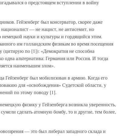
догадывался о предстоящем вступлении в войну
дников. Гейзенберг был консерватор, скорее даже
 националист — не нацист, не антисемит, но
 немецкой науки и культуры и гордящийся этим.
азанного им голландским физикам во время посещения
 (цитирую по [1]): «Демократия не способна
о одна альтернатива: Германия или Россия. И тогда
ляется наименьшим злом».
ода Гейзенберг был мобилизован в армию. Когда его
ловакию для «освобождения» Судетской области, у
нений по этому поводу [1].
 немецкую физику у Гейзенберга возникла уверенность,
сумели сделать атомную бомбу, то и другие, тем более,
овоззрения — это был либерал западного склада и