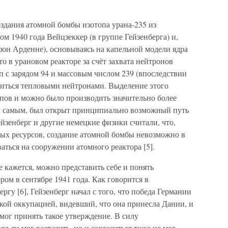
здания атомной бомбы изотопа урана-235 из
том 1940 года Вейцзеккер (в группе Гейзенберга) и,
фон Арденне), основываясь на капельной модели ядра
то в урановом реакторе за счёт захвата нейтронов
п с зарядом 94 и массовым числом 239 (впоследствии
иться тепловыми нейтронами. Выделение этого
опов и можно было производить значительно более
 самым, был открыт принципиально возможный путь
йзенберг и другие немецкие физики считали, что,
ых ресурсов, создание атомной бомбы невозможно в
ться на сооружении атомного реактора [5].
е кажется, можно представить себе и понять
ром в сентябре 1941 года. Как говорится в
гу [6], Гейзенберг начал с того, что победа Германии
кой оккупацией, видевший, что она принесла Дании, и
мог принять такое утверждение. В силу
 ли мог возразить, но и согласиться тоже не мог.