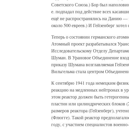
Советского Союза.) Бор был наполовин
е. подпадал под действие всех касавши
ещё не распространялись на Данию — 
около 500 евреев.) И Гейзенберг хотел 
Теперь о состоянии германского атомн
Атомный проект разрабатывался Уран
Исследовательскому Отделу Департаме
Шуман. В Урановое Объединение входи
приказу Шумана возглавляемая Гейзен
Вильгельма стала центром Объединени
К сентябрю 1941 года немецким физик
реакцию на медленных нейтронах в ур
этом реактор должен быть гетерогенны
пластин или цилиндрических блоков (Х
размеров реактора (Гейзенберг), учте
(Флюгге). Такой реактор предполагалос
году, с участием специалистов военно