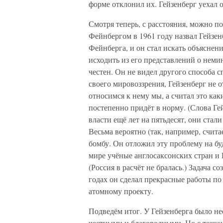
форме отклонил их. Гейзенберг уехал
Смотря теперь, с расстояния, можно по
Фейнбергом в 1961 году назвал Гейзен
Фейнберга, и он стал искать объяснен
исходить из его представлений о неми
честен. Он не видел другого способа с
своего мировоззрения, Гейзенберг не о
относимся к нему мы, а считал это ка
постепенно придёт в норму. (Слова Гей
власти ещё лет на пятьдесят, они ста
Весьма вероятно (так, например, считае
бомбу. Он отложил эту проблему на бу
мире учёные англосаксонских стран и 
(Россия в расчёт не бралась.) Задача с
годах он сделал прекрасные работы п
атомному проекту.
Подведём итог. У Гейзенберга было не
честными и благородными. Но с точки 