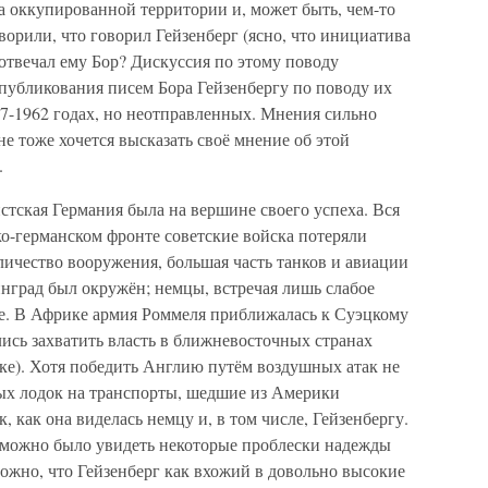
на оккупированной территории и, может быть, чем-то
ворили, что говорил Гейзенберг (ясно, что инициатива
отвечал ему Бор? Дискуссия по этому поводу
опубликования писем Бора Гейзенбергу по поводу их
57-1962 годах, но неотправленных. Мнения сильно
Мне тоже хочется высказать своё мнение об этой
.
стская Германия была на вершине своего успеха. Вся
о-германском фронте советские войска потеряли
ичество вооружения, большая часть танков и авиации
нград был окружён; немцы, встречая лишь слабое
е. В Африке армия Роммеля приближалась к Суэцкому
ись захватить власть в ближневосточных странах
ке). Хотя победить Англию путём воздушных атак не
ных лодок на транспорты, шедшие из Америки
, как она виделась немцу и, в том числе, Гейзенбергу.
, можно было увидеть некоторые проблески надежды
ожно, что Гейзенберг как вхожий в довольно высокие