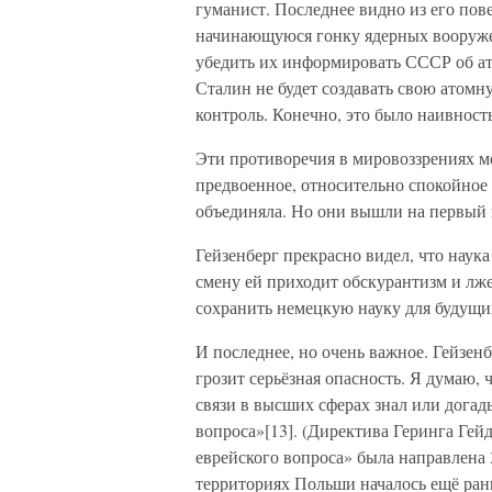
гуманист. Последнее видно из его пове
начинающуюся гонку ядерных вооружен
убедить их информировать СССР об ат
Сталин не будет создавать свою атомн
контроль. Конечно, это было наивност
Эти противоречия в мировоззрениях м
предвоенное, относительно спокойное 
объединяла. Но они вышли на первый п
Гейзенберг прекрасно видел, что наука
смену ей приходит обскурантизм и лжен
сохранить немецкую науку для будущи
И последнее, но очень важное. Гейзен
грозит серьёзная опасность. Я думаю, ч
связи в высших сферах знал или догад
вопроса»[13]. (Директива Геринга Гей
еврейского вопроса» была направлена 
территориях Польши началось ещё ран