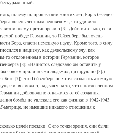
 обескураженный.
нять, почему по прошествии многих лет, Бор в беседе с
берга «очень честным человеком», что удивило
ия возникшему противоречию [3]. Действительно, если
нуемой победе Германии, то Гейзенберг был очень
пасти Бора, спасти немецкую науку. Кроме того, в силу
тносился к нацизму, как дьявольскому злу, как
ким-то отклонением в истории Германии, которое
зенберга [8]: «Нацистов следовало бы оставить у
ли бы совсем приличными людьми»; цитирую по [3].)
т Бете [7]), что Гейзенберг не хотел создавать атомную
дущее и, возможно, надеялся на то, что в послевоенном
Германии добровольно откажутся от её создания.
оздания бомбы не увлекала его как физика: в 1942-1943
о
S
-матрице, не имевшие никакого отношения к
сколько целей поездки. С его точки зрения, они были
зрения Бора (и нашей), они исходили из ложной