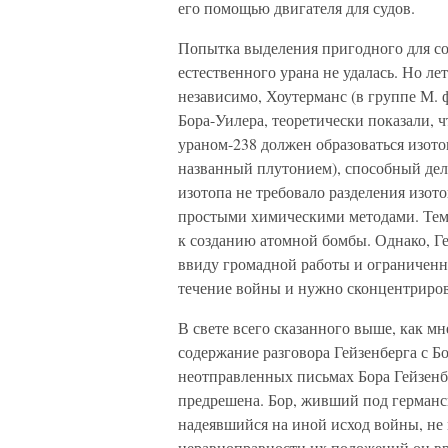
его помощью двигателя для судов.
Попытка выделения пригодного для со
естественного урана не удалась. Но ле
независимо, Хоутерманс (в группе М. 
Бора-Уилера, теоретически показали, ч
ураном-238 должен образоваться изото
названный плутонием), способный дел
изотопа не требовало разделения изот
простыми химическими методами. Тем
к созданию атомной бомбы. Однако, Ге
ввиду громадной работы и ограниченн
течение войны и нужно сконцентрирова
В свете всего сказанного выше, как мн
содержание разговора Гейзенберга с Бо
неотправленных письмах Бора Гейзенбер
предрешена. Бор, живший под германс
надеявшийся на иной исход войны, не 
неравноправности их положений он вряд