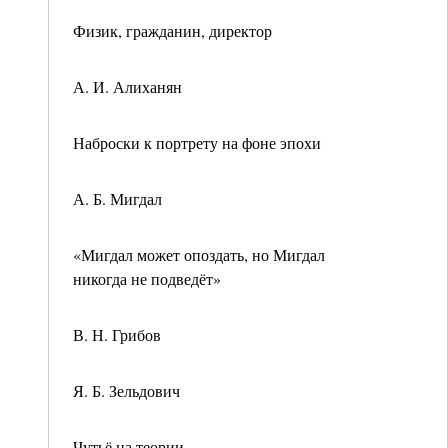
Физик, гражданин, директор
А. И. Алиханян
Наброски к портрету на фоне эпохи
А. Б. Мигдал
«Мигдал может опоздать, но Мигдал
никогда не подведёт»
В. Н. Грибов
Я. Б. Зельдович
Чутьё на теории