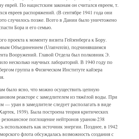
у еврей. По нацистским законам он считался евреем, т.
хся евреев распоряжений. (В сентябре 1941 года они
это случилось позже. Всего в Дании было уничтожено
спасти Бора и его семью.
ого проекта к моменту визита Гейзенберга к Бору.
овым Объединением (Uranverein), подчинявшимся
нта Вооружений. Главой Отдела был полковник Э.
ло несколько научных лабораторий. В 1940 году по
бергом группа в Физическом Институте кайзера
я.
ам было ясно, что можно осуществить цепную
ановом реакторе с замедлителем из тяжёлой воды. При
м — уран в замедлителе следует располагать в виде
артек, 1939). Была построена теория критических
но резонансное поглощение нейтронов ураном-238
ь использовать как источник энергии. Позднее, в 1942
-морского флота обсуждалась возможность создания с