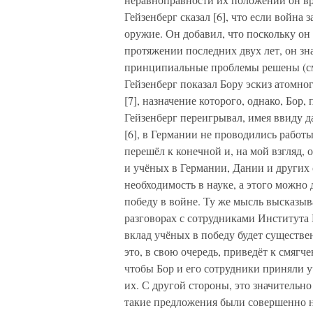
Гейзенберг сказал [6], что если война
оружие. Он добавил, что поскольку он
протяжении последних двух лет, он зн
принципиальные проблемы решены (см. 
Гейзенберг показал Бору эскиз атомн
[7], назначение которого, однако, Бор,
Гейзенберг переигрывал, имея ввиду д
[6], в Германии не проводились работ
перешёл к конечной и, на мой взгляд, 
и учёных в Германии, Дании и других
необходимость в науке, а этого можно
победу в войне. Ту же мысль высказы
разговорах с сотрудниками Института Б
вклад учёных в победу будет существе
это, в свою очередь, приведёт к смяг
чтобы Бор и его сотрудники приняли у
их. С другой стороны, это значительно
такие предложения были совершенно н