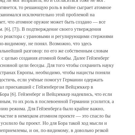
 затянется, то решающую роль в войне сыграет атомное
 занимался исключительно этой проблемой на
ает, что атомное оружие может быть создано — все
[6], [7]). В подтверждение своего утверждения
ого реактора с урановыми и регулирующими стержнями
 по-видимому, не понял. Возможно, что здесь
альнейший разговор: по его же собственным словам
ы с целью создания атомной бомбы. Далее Гейзенберг
основной цели беседы. Для того чтобы сохранить науку
 странах Европы, необходимо, чтобы нацисты поняли
 достичь, если учёные помогут Германии одержать
вал приехавший с Гейзенбергом Вейцзеккер в
ора [6]. Гейзенберг и Вейцзеккер надеялись, что если
нным, то их роль в послевоенной Германии усилится, а
чению режима. Для Гейзенберга было крайне важно,
частие в немецком атомном проекте — это спасло бы
 усилило бы проект. Но для Бора такой ход мысли и
еприемлемы, и он, по-видимому, в довольно резкой