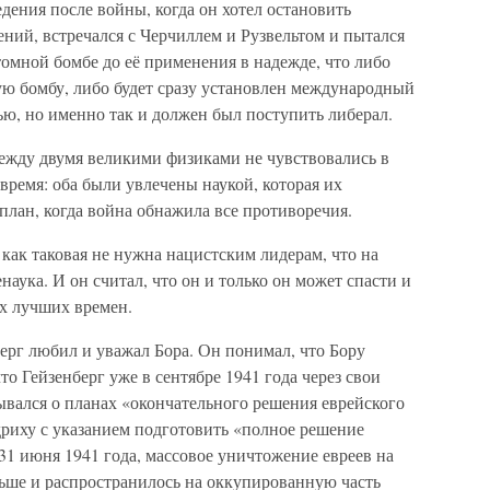
дения после войны, когда он хотел остановить
ий, встречался с Черчиллем и Рузвельтом и пытался
омной бомбе до её применения в надежде, что либо
ую бомбу, либо будет сразу установлен международный
ью, но именно так и должен был поступить либерал.
ежду двумя великими физиками не чувствовались в
время: оба были увлечены наукой, которая их
лан, когда война обнажила все противоречия.
 как таковая не нужна нацистским лидерам, что на
аука. И он считал, что он и только он может спасти и
х лучших времен.
берг любил и уважал Бора. Он понимал, что Бору
то Гейзенберг уже в сентябре 1941 года через свои
ывался о планах «окончательного решения еврейского
дриху с указанием подготовить «полное решение
31 июня 1941 года, массовое уничтожение евреев на
ьше и распространилось на оккупированную часть