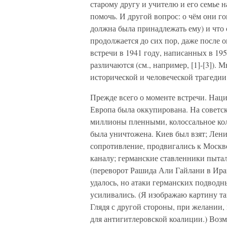
старому другу и учителю и его семье 
помочь. И другой вопрос: о чём они го
должна была принадлежать ему) и что 
продолжается до сих пор, даже после 
встречи в 1941 году, написанных в 19
различаются (см., например, [1]-[3]). 
исторической и человеческой трагедии
Прежде всего о моменте встречи. Наци
Европа была оккупирована. На советск
миллионы пленными, колоссальное кол
была уничтожена. Киев был взят; Лени
сопротивление, продвигались к Москв
каналу; германские ставленники пытал
(переворот Рашида Али Гайлани в Ира
удалось, но атаки германских подвод
усиливались. (Я изображаю картину так
Глядя с другой стороны, при желании
для антигитлеровской коалиции.) Возм