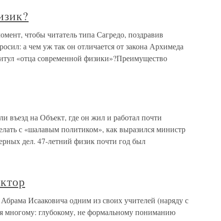
изик?
мент, чтобы читатель типа Сагредо, поздравив
росил: а чем уж так он отличается от закона Архимеда
 титул «отца современной физики»?Преимущество
и въезд на Объект, где он жил и работал почти
 делать с «шалавым политиком», как выразился министр
ерных дел. 47-летний физик почти год был
ектор
Абрама Исааковича одним из своих учителей (наряду с
ня многому: глубокому, не формальному пониманию