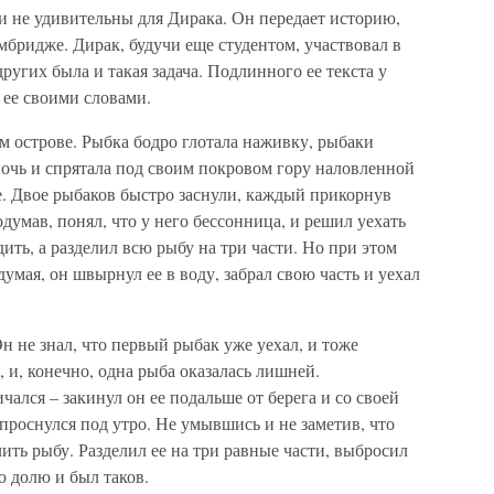
и не удивительны для Дирака. Он передает историю,
мбридже. Дирак, будучи еще студентом, участвовал в
других была и такая задача. Подлинного ее текста у
 ее своими словами.
м острове. Рыбка бодро глотала наживку, рыбаки
ночь и спрятала под своим покровом гору наловленной
е. Двое рыбаков быстро заснули, каждый прикорнув
одумав, понял, что у него бессонница, и решил уехать
ить, а разделил всю рыбу на три части. Но при этом
умая, он швырнул ее в воду, забрал свою часть и уехал
н не знал, что первый рыбак уже уехал, и тоже
 и, конечно, одна рыба оказалась лишней.
ался – закинул он ее подальше от берега и со своей
 проснулся под утро. Не умывшись и не заметив, что
ить рыбу. Разделил ее на три равные части, выбросил
 долю и был таков.