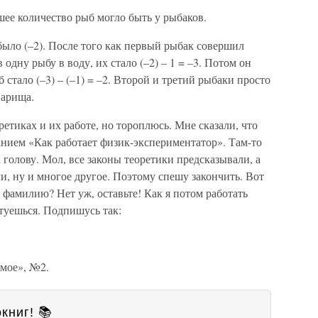
шее количество рыб могло быть у рыбаков.
ыло (–2). После того как первый рыбак совершил
дну рыбу в воду, их стало (–2) – 1 = –3. Потом он
 стало (–3) – (–1) = –2. Второй и третий рыбаки просто
варища.
ретиках и их работе, но тороплюсь. Мне сказали, что
анием «Как работает физик-экспериментатор». Там-то
а голову. Мол, все законы теоретики предсказывали, а
, ну и многое другое. Поэтому спешу закончить. Вот
 фамилию? Нет уж, оставьте! Как я потом работать
етуешься. Подпишусь так:
емое», №2.
книг! 📚