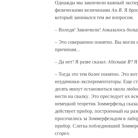
Однажды мы закончили важный экспе
физическими величинами
A
и
B
. Я бро
который занимался тем же вопросом.
– Володя! Закончили!
A
оказалось бол
– Это совершенно понятно. Вы могли и
причинам...
– Да нет! Я разве сказал:
A
больше
B
? Я
– Тогда это тем более понятно. Это во
неудачники-экспериментаторы. Еще сту
десять минут остановиться около любо
нести на свалку. Это преследует их в
немецкий теоретик Зоммерфельд сказа
действует прибор, построенный на ра
просочились за Зоммерфельдом в лабо
прибор. Слегка побледневший Зоммер
сгорел.