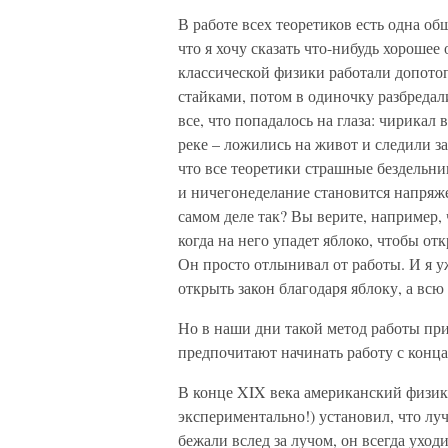
В работе всех теоретиков есть одна об
что я хочу сказать что-нибудь хорошее 
классической физики работали допото
стайками, потом в одиночку разбредал
все, что попадалось на глаза: чирика
реке – ложились на живот и следили з
что все теоретики страшные бездельни
и ничегонеделание становится напряж
самом деле так? Вы верите, например,
когда на него упадет яблоко, чтобы о
Он просто отлынивал от работы. И я у
открыть закон благодаря яблоку, а всю
Но в наши дни такой метод работы пр
предпочитают начинать работу с конца
В конце XIX века американский физик
экспериментально!) установил, что луч
бежали вслед за лучом, он всегда уход