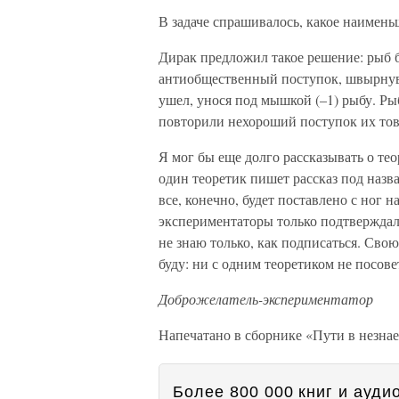
В задаче спрашивалось, какое наимень
Дирак предложил такое решение: рыб б
антиобщественный поступок, швырнув о
ушел, унося под мышкой (–1) рыбу. Рыб
повторили нехороший поступок их то
Я мог бы еще долго рассказывать о тео
один теоретик пишет рассказ под назв
все, конечно, будет поставлено с ног н
экспериментаторы только подтверждали
не знаю только, как подписаться. Свою
буду: ни с одним теоретиком не посов
Доброжелатель-экспериментатор
Напечатано в сборнике «Пути в незна
Более 800 000 книг и аудио