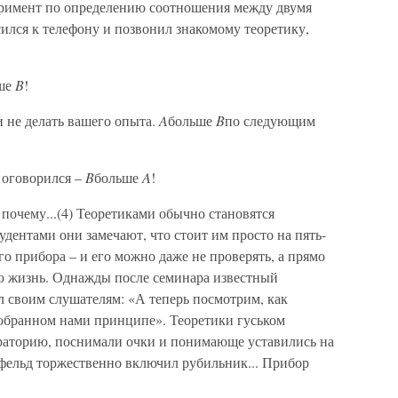
римент по определению соотношения между двумя
сился к телефону и позвонил знакомому теоретику,
ьше
B
!
 не делать вашего опыта.
A
больше
B
по следующим
 оговорился –
B
больше
A
!
т почему...(4) Теоретиками обычно становятся
дентами они замечают, что стоит им просто на пять-
го прибора – и его можно даже не проверять, а прямо
сю жизнь. Однажды после семинара известный
л своим слушателям: «А теперь посмотрим, как
зобранном нами принципе». Теоретики гуськом
раторию, поснимали очки и понимающе уставились на
фельд торжественно включил рубильник... Прибор