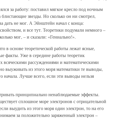
ялся за работу: поставил мягкое кресло под ночным
 блистающие звезды. Но сколько он ни смотрел,
 дать не мог. А Эйнштейн начал с конца:
 свойством, и все тут. Теоретики подумали немного –
колько мог, – и сказали: «Гениально!».
что в основе теоретической работы лежат ясные,
е факты. Уже в середине работы теоретик
 их всяческими рассуждениями и математическими
но выуживать из этого моря математики те выводы,
о начала. Лучше всего, если эти выводы нельзя
атривать принципиально ненаблюдаемые эффекты.
ществует сплошное море электронов с отрицательной
если выудить из этого моря один электрон, то на его
инимаем за положительно заряженный электрон –