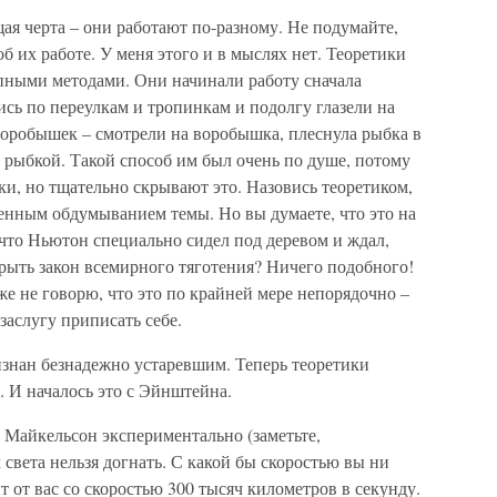
щая черта – они работают по-разному. Не подумайте,
об их работе. У меня этого и в мыслях нет. Теоретики
пными методами. Они начинали работу сначала
ись по переулкам и тропинкам и подолгу глазели на
л воробышек – смотрели на воробышка, плеснула рыбка в
а рыбкой. Такой способ им был очень по душе, потому
ки, но тщательно скрывают это. Назовись теоретиком,
енным обдумыванием темы. Но вы думаете, что это на
 что Ньютон специально сидел под деревом и ждал,
ткрыть закон всемирного тяготения? Ничего подобного!
же не говорю, что это по крайней мере непорядочно –
 заслугу приписать себе.
изнан безнадежно устаревшим. Теперь теоретики
. И началось это с Эйнштейна.
 Майкельсон экспериментально (заметьте,
 света нельзя догнать. С какой бы скоростью вы ни
ит от вас со скоростью 300 тысяч километров в секунду.