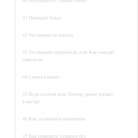
40 Поговорить с самим собой?
41 Поющий бокал
42 Рисование на копоти
43 Уголковый отражатель, или Как наводят
самолеты
44 Смерч в ванне
45 Вода из огня, или Почему дрова трещат
в костре
46 Как остановить мгновение
47 Как померить толщину без