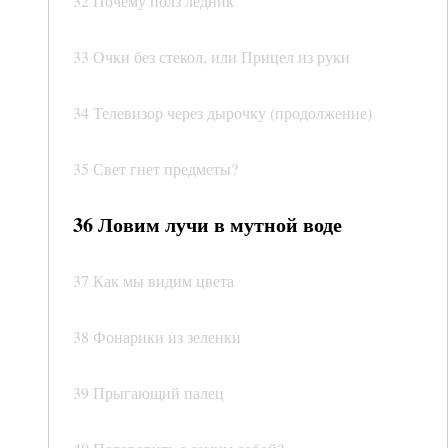
32 Почему полз ледник
33 Очки без стекол, или Прицел из руки
34 Телевизор через дырочку (продолжение)
35 Свет гнет предметы?
36 Ловим лучи в мутной воде
37 Как мы видим цвета
38 Фонарики из зеленки
39 Прыгающий палец