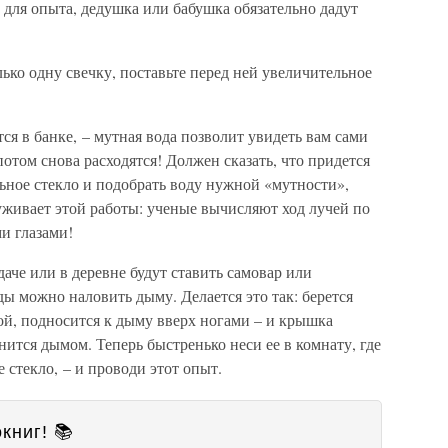
о для опыта, дедушка или бабушка обязательно дадут
ько одну свечку, поставьте перед ней увеличительное
тся в банке, – мутная вода позволит увидеть вам сами
 потом снова расходятся! Должен сказать, что придется
ьное стекло и подобрать воду нужной «мутности»,
луживает этой работы: ученые вычисляют ход лучей по
и глазами!
аче или в деревне будут ставить самовар или
ды можно наловить дыму. Делается это так: берется
й, подносится к дыму вверх ногами – и крышка
нится дымом. Теперь быстренько неси ее в комнату, где
 стекло, – и проводи этот опыт.
книг! 📚