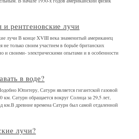
ельным. В начале 1930-х годов американский физик
ы и рентгеновские лучи
кие лучи В конце XVIII века знаменитый американец
не только своим участием в борьбе британских
но и своими- электрическими опытами и в особенности
авать в воде?
Подобно Юпитеру, Сатурн является гигантской газовой
0 км. Сатурн обращается вокруг Солнца за 29,5 лет,
лрд км.В древние времена Сатурн был самой отдаленной
ские лучи?