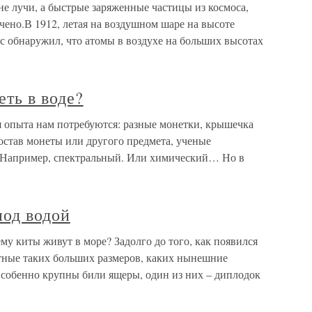
не лучи, а быстрые заряженные частицы из космоса,
ено.В 1912, летая на воздушном шаре на высоте
с обнаружил, что атомы в воздухе на больших высотах
еть в воде?
я опыта нам потребуются: разные монетки, крышечка
состав монеты или другого предмета, ученые
 Например, спектральный. Или химический… Но в
под водой
му киты живут в море? Задолго до того, как появился
тные таких больших размеров, каких нынешние
собенно крупны били ящеры, один из них – диплодок