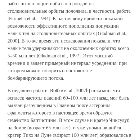
работ по эволюции орбит астероидов на
столкновительные орбиты положила, в частности, работа
[Farinella et al., 1994]. К настоящему времени показаны
возможности эффективного пополнения популяции
малых тел на столкновительных орбитах [Gladman et al.,
2000]. В то же время эти исследования показали, что
малые тела удерживаются на околоземных орбитах всего
3–30 млн лет [Gladman et al., 1997]. Этот масштаб
времени и задает примерный интервал усреднения, при
котором можно говорить о постоянстве
бомбардирующего потока.
В недавней работе [Bottke et al., 2007b] показано, что
всплеск частоты падений 60–100 млн лет назад мог быть
вызван разрушением в Главном поясе астероида,
фрагменты которого в настоящее время образуют
семейство Баптистины. В этом случае и кратер Чиксулуб
на Земле (возраст 65 млн лет), и уже упоминавшийся
кратер Тихо на Луне (возраст 100 млн лет) образовались в