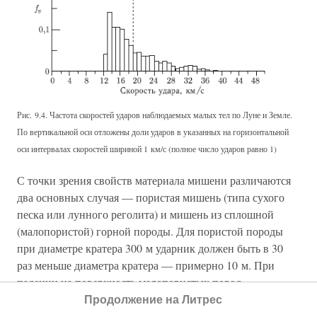
Рис. 9.4. Частота скоростей ударов наблюдаемых малых тел по Луне и Земле.
По вертикальной оси отложены доли ударов в указанных на горизонтальной
оси интервалах скоростей шириной 1 км/с (полное число ударов равно 1)
С точки зрения свойств материала мишени различаются
два основных случая — пористая мишень (типа сухого
песка или лунного реголита) и мишень из сплошной
(малопористой) горной породы. Для пористой породы
при диаметре кратера 300 м ударник должен быть в 30
раз меньше диаметра кратера — примерно 10 м. При
падении на поверхность малопористых пород
относительный размер кратера будет больше (из-за
Продолжение на Литрес
отсутствия потерь на нагрев динамически сжимаемой