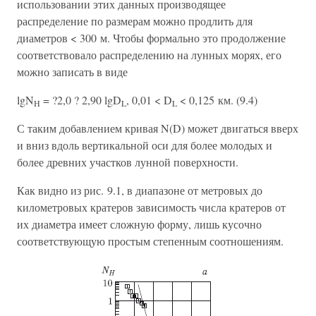
использовании этих данных производящее
распределение по размерам можно продлить для
диаметров < 300 м. Чтобы формально это продолжение
соответствовало распределению на лунных морях, его
можно записать в виде
lgN
= ?2,0 ? 2,90 lgD
, 0,01 < D
< 0,125 км. (9.4)
H
L
L
С таким добавлением кривая N(D) может двигаться вверх
и вниз вдоль вертикальной оси для более молодых и
более древних участков лунной поверхности.
Как видно из рис. 9.1, в диапазоне от метровых до
километровых кратеров зависимость числа кратеров от
их диаметра имеет сложную форму, лишь кусочно
соответствующую простым степенным соотношениям.