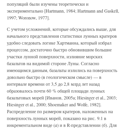
популяций были изучены теоретически и
экспериментально [Hartmann, 1984; Hartmann and Gaskell,
1997; Woronow, 1977].
С учетом усложнений, которые обсуждались выше, для
начального представления статистики лунных кратеров
удобно следовать логике Хартманна, который избрал
процессом, достаточно быстро обновившим большие
участки лунной поверхности, излияние морских
базальтов на видимой стороне Луны. Согласно
имеющимся данным, базальты излились на поверхность
довольно быстро (в геологическом смысле) — в
интервале времени от 3,5 до 2,8 млрд лет назад
образовалось почти 60 % общей площади лунных
базальтовых морей [Иванов, 2005a; Hiesinger et al., 2003;
Hiesinger et al., 2000; Shoemaker and Wolfe, 1982].
Распределение по размером кратеров, наложенных на
поверхность лунных морей, показано на рис. 9.1 в
инкрементальном виде (
а
) и в R-представлении (
б
). Для