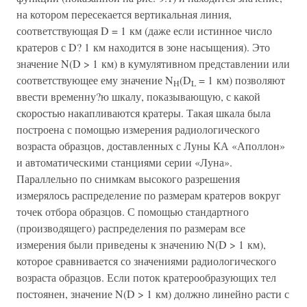
на котором пересекается вертикальная линия,
соответствующая D = 1 км (даже если истинное число
кратеров с D? 1 км находится в зоне насыщения). Это
значение N(D > 1 км) в кумулятивном представлении или
соответствующее ему значение N
(D
= 1 км) позволяют
H
L
ввести временну?ю шкалу, показывающую, с какой
скоростью накапливаются кратеры. Такая шкала была
построена с помощью измерения радиологического
возраста образцов, доставленных с Луны КА «Аполлон»
и автоматическими станциями серии «Луна».
Параллельно по снимкам высокого разрешения
измерялось распределение по размерам кратеров вокруг
точек отбора образцов. С помощью стандартного
(производящего) распределения по размерам все
измерения были приведены к значению N(D > 1 км),
которое сравнивается со значениями радиологического
возраста образцов. Если поток кратерообразующих тел
постоянен, значение N(D > 1 км) должно линейно расти с