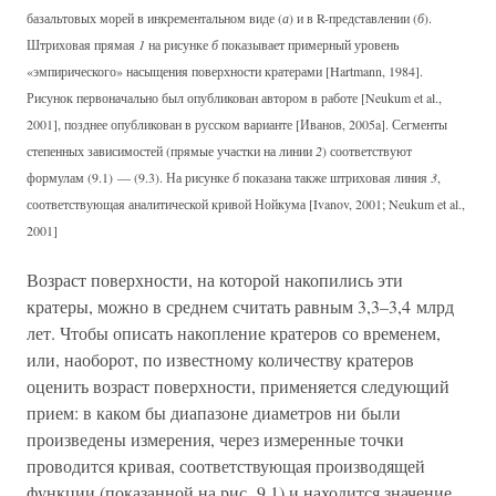
базальтовых морей в инкрементальном виде (
а
) и в R-представлении (
б
).
Штриховая прямая
1
на рисунке
б
показывает примерный уровень
«эмпирического» насыщения поверхности кратерами [Hartmann, 1984].
Рисунок первоначально был опубликован автором в работе [Neukum et al.,
2001], позднее опубликован в русском варианте [Иванов, 2005a]. Сегменты
степенных зависимостей (прямые участки на линии
2
) соответствуют
формулам (9.1) — (9.3). На рисунке
б
показана также штриховая линия
3
,
соответствующая аналитической кривой Нойкума [Ivanov, 2001; Neukum et al.,
2001]
Возраст поверхности, на которой накопились эти
кратеры, можно в среднем считать равным 3,3–3,4 млрд
лет. Чтобы описать накопление кратеров со временем,
или, наоборот, по известному количеству кратеров
оценить возраст поверхности, применяется следующий
прием: в каком бы диапазоне диаметров ни были
произведены измерения, через измеренные точки
проводится кривая, соответствующая производящей
функции (показанной на рис. 9.1) и находится значение,