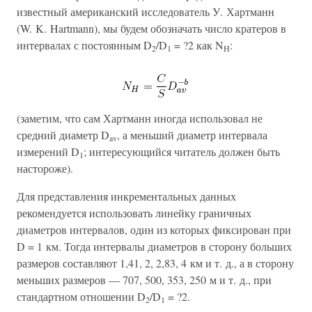
известный американский исследователь У. Хартманн
(W. K. Hartmann), мы будем обозначать число кратеров в
интервалах с постоянным D
/D
= ?2 как N
:
2
1
H
(заметим, что сам Хартманн иногда использовал не
средний диаметр D
, а меньший диаметр интервала
av
измерений D
; интересующийся читатель должен быть
1
настороже).
Для представления инкрементальных данных
рекомендуется использовать линейку граничных
диаметров интервалов, один из которых фиксирован при
D = 1 км. Тогда интервалы диаметров в сторону больших
размеров составляют 1,41, 2, 2,83, 4 км и т. д., а в сторону
меньших размеров — 707, 500, 353, 250 м и т. д., при
стандартном отношении D
/D
= ?2.
2
1