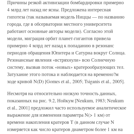
Причины резкой активизации бомбардировки примерно
4 млрд лет назад не ясны. Предложена интересная
гипотеза (так называемая модель Ниццы — по названию
города, где в обсерватории местного университета
работают основные авторы модели). Согласно этой
модели, миграция орбит планет-гигантов привела
примерно 4 млрд лет назад к попаданию в резонанс
периодов обращения Юпитера и Сатурна вокруг Солнца.
Резонансные явления «встряхнули» всю Солнечную
систему, вызвав поток «новых» кратерообразующих тел.
Затухание этого потока и наблюдается на временно?м
ходе кривой N(D) [Gomes et al., 2005; Tsiganis et al., 2005].
Несмотря на относительно низкую точность данных,
показанных на рис. 9.2, Нойкум [Neukum, 1983; Neukum
et al., 2001] предложил часто используемое аналитическое
выражение для изменения параметра N(> 1 км) от
времени накопления кратеров T (в данном случае N
измеряется как число кратеров диаметром более 1 км на