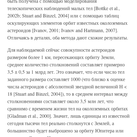
быть получена с помощью моделирования
телескопических наблюдений малых тел [Bottke et al.,
2002b; Stuart and Binzel, 2004] или с помощью таблиц
оскулирующих элементов орбит известных околоземных
астероидов [Ivanov, 2001; Ivanov and Hartmann, 2007].
Отличаясь в деталях, оба метода дают схожие результаты.
Для наблюдаемой сейчас совокупности астероидов
размером более 1 км, пересекающих орбиту Земли,
среднее количество столкновений составляет примерно
3,5 ± 0,5 за 1 млрд лет. Это означает, что если число тел
заданного размера составляет 1000 (что близко к оценке
числа астероидов с абсолютной звездной величиной H <
18 [Stuart and Binzel, 2004]), то в среднем интервал между
столкновениями составляет около 3,5 млн лет, что
сравнимо с временем жизни тел на околоземных орбитах
[Gladman et al., 2000]. Значит, лишь единицы из известной
сегодня тысячи тел реально столкнутся с Землей, а
большинство будет выброшено за орбиту Юпитера или