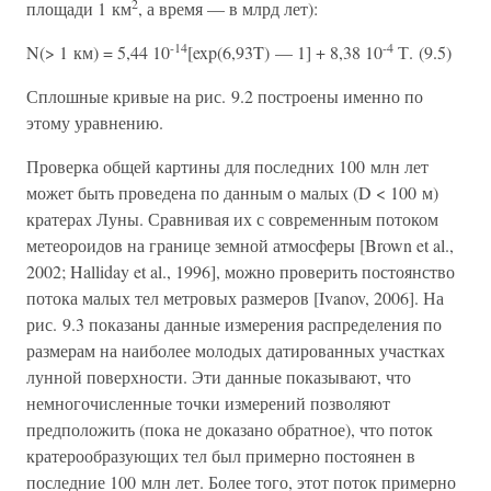
2
площади 1 км
, а время — в млрд лет):
-14
-4
N(> 1 км) = 5,44 10
[exp(6,93T) — 1] + 8,38 10
Т. (9.5)
Сплошные кривые на рис. 9.2 построены именно по
этому уравнению.
Проверка общей картины для последних 100 млн лет
может быть проведена по данным о малых (D < 100 м)
кратерах Луны. Сравнивая их с современным потоком
метеороидов на границе земной атмосферы [Brown et al.,
2002; Halliday et al., 1996], можно проверить постоянство
потока малых тел метровых размеров [Ivanov, 2006]. На
рис. 9.3 показаны данные измерения распределения по
размерам на наиболее молодых датированных участках
лунной поверхности. Эти данные показывают, что
немногочисленные точки измерений позволяют
предположить (пока не доказано обратное), что поток
кратерообразующих тел был примерно постоянен в
последние 100 млн лет. Более того, этот поток примерно