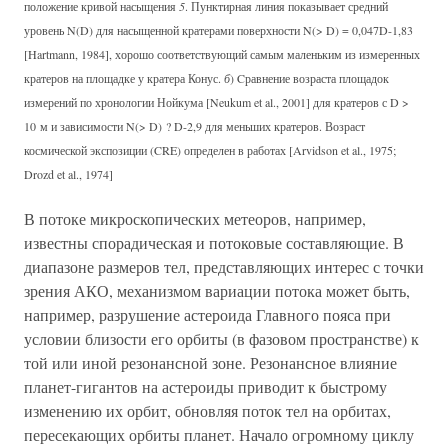
положение кривой насыщения
5
. Пунктирная линия показывает средний
уровень N(D) для насыщенной кратерами поверхности N(> D) = 0,047D-1,83
[Hartmann, 1984], хорошо соответствующий самым маленьким из измеренных
кратеров на площадке у кратера Конус.
б
) Cравнение возраста площадок
измерений по хронологии Нойкума [Neukum et al., 2001] для кратеров с D >
10 м и зависимости N(> D) ? D-2,9 для меньших кратеров. Возраст
космической экспозиции (CRE) определен в работах [Arvidson et al., 1975;
Drozd et al., 1974]
В потоке микроскопических метеоров, например,
известны спорадическая и потоковые составляющие. В
диапазоне размеров тел, представляющих интерес с точки
зрения АКО, механизмом вариации потока может быть,
например, разрушение астероида Главного пояса при
условии близости его орбиты (в фазовом пространстве) к
той или иной резонансной зоне. Резонансное влияние
планет-гигантов на астероиды приводит к быстрому
изменению их орбит, обновляя поток тел на орбитах,
пересекающих орбиты планет. Начало огромному циклу