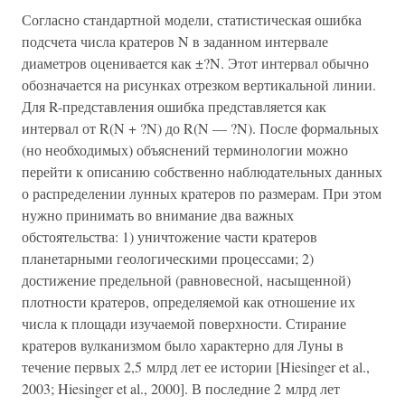
Согласно стандартной модели, статистическая ошибка
подсчета числа кратеров N в заданном интервале
диаметров оценивается как ±?N. Этот интервал обычно
обозначается на рисунках отрезком вертикальной линии.
Для R-представления ошибка представляется как
интервал от R(N + ?N) до R(N — ?N). После формальных
(но необходимых) объяснений терминологии можно
перейти к описанию собственно наблюдательных данных
о распределении лунных кратеров по размерам. При этом
нужно принимать во внимание два важных
обстоятельства: 1) уничтожение части кратеров
планетарными геологическими процессами; 2)
достижение предельной (равновесной, насыщенной)
плотности кратеров, определяемой как отношение их
числа к площади изучаемой поверхности. Стирание
кратеров вулканизмом было характерно для Луны в
течение первых 2,5 млрд лет ее истории [Hiesinger et al.,
2003; Hiesinger et al., 2000]. В последние 2 млрд лет