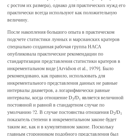
с ростом их размера), однако для практических нужд его
практически всегда используют как положительную
величину.
После накопления большого опыта в практическом
подсчете статистики лунных и марсианских кратеров
специально созданная рабочая группа НАСА
опубликовала практические рекомендации по
стандартизации представления статистики кратеров в
инкрементальном виде [Arvidson et al., 1979]. Было
рекомендовано, как правило, использовать для
инкрементального представления данных не равные
интервалы диаметров, а логарифмически равные
интервалы, когда отношение D
/D
является величиной
2
1
постоянной и равной в стандартном случае по
умолчанию ?2. В случае постоянства отношения D
/D
2
1
показатель степени в инкрементальном законе будет
таким же, как и в кумулятивном законе. Поскольку
главным сторонником подобного представления был