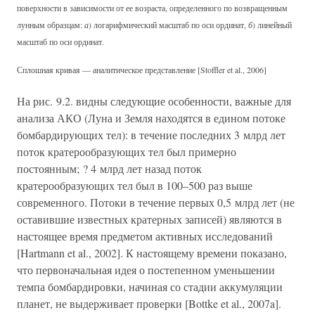
поверхности в зависимости от ее возраста, определенного по возвращенным
лунным образцам:
а
) логарифмический масштаб по оси ординат,
б
) линейный
масштаб по оси ординат.
Сплошная кривая — аналитическое представление [Stoffler et al., 2006]
На рис. 9.2. видны следующие особенности, важные для
анализа АКО (Луна и Земля находятся в едином потоке
бомбардирующих тел): в течение последних 3 млрд лет
поток кратерообразующих тел был примерно
постоянным; ? 4 млрд лет назад поток
кратерообразующих тел был в 100–500 раз выше
современного. Потоки в течение первых 0,5 млрд лет (не
оставившие известных кратерных записей) являются в
настоящее время предметом активных исследований
[Hartmann et al., 2002]. К настоящему времени показано,
что первоначальная идея о постепенном уменьшении
темпа бомбардировки, начиная со стадии аккумуляции
планет, не выдерживает проверки [Bottke et al., 2007a].