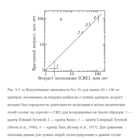
Рис. 9.3.
а
) Кумулятивные зависимости N(> D) для малых (D < 100 м)
кратеров, наложенных на покровы выбросов 4 лунных кратеров, возраст
которых был определен по длительности экспозиции в потоке космических
лучей (cosmic ray exposure = CRE) для возвращенных на Землю образцов:
1
—
кратер Южный Лучевой;
2
— кратер Конус;
3
— кратер Северный Лучевой
[Moore et al., 1980];
4
— кратер Тихо [Koenig et al., 1977]. Для сравнения
показаны данные для лунных морей, иллюстрирующие в данном случае