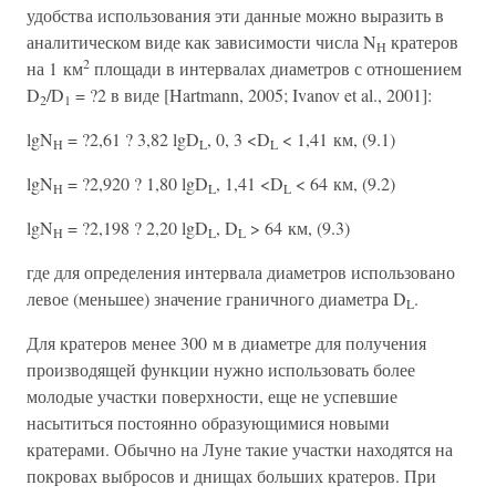
удобства использования эти данные можно выразить в
аналитическом виде как зависимости числа N
кратеров
H
2
на 1 км
площади в интервалах диаметров с отношением
D
/D
= ?2 в виде [Hartmann, 2005; Ivanov et al., 2001]:
2
1
lgN
= ?2,61 ? 3,82 lgD
, 0, 3 <D
< 1,41 км, (9.1)
H
L
L
lgN
= ?2,920 ? 1,80 lgD
, 1,41 <D
< 64 км, (9.2)
H
L
L
lgN
= ?2,198 ? 2,20 lgD
, D
> 64 км, (9.3)
H
L
L
где для определения интервала диаметров использовано
левое (меньшее) значение граничного диаметра D
.
L
Для кратеров менее 300 м в диаметре для получения
производящей функции нужно использовать более
молодые участки поверхности, еще не успевшие
насытиться постоянно образующимися новыми
кратерами. Обычно на Луне такие участки находятся на
покровах выбросов и днищах больших кратеров. При