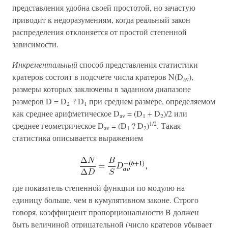
представления удобна своей простотой, но зачастую
приводит к недоразумениям, когда реальный закон
распределения отклоняется от простой степенной
зависимости.
Инкрементальный
способ представления статистики
кратеров состоит в подсчете числа кратеров N(D
),
av
размеры которых заключены в заданном диапазоне
размеров D = D
? D
при среднем размере, определяемом
2
1
как среднее арифметическое D
= (D
+ D
)/2 или
av
1
2
1/2
среднее геометрическое D
= (D
? D
)
. Такая
av
1
2
статистика описывается выражением
где показатель степенной функции по модулю на
единицу больше, чем в кумулятивном законе. Строго
говоря, коэффициент пропорциональности B должен
быть величиной отрицательной (число кратеров убывает