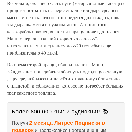
Возможно, б
о
льшую часть пути (который займет месяцы)
придется потратить на перелет к черной дыре средней
массы, и не исключено, что придется долго ждать, пока
эта дыра окажется в нужном месте. А после того
как корабль наконец выполнит пращу, полет до планеты
Манн с первоначальной скоростью около
c
/2
и постепенным замедлением до
c
/20 потребует еще
приблизительно 40 дней.
Во время второй пращи, вблизи планеты Манн,
«Эндюранс» понадобится обогнуть подходящую черную
дыру средней массы и перейти к плавному сближению
с планетой, к сближению, которое не потребует больших
трат ракетного топлива.
Более 800 000 книг и аудиокниг! 📚
2 месяца Литрес Подписки в
Получи
подарок
и наслаждайся неограниченным