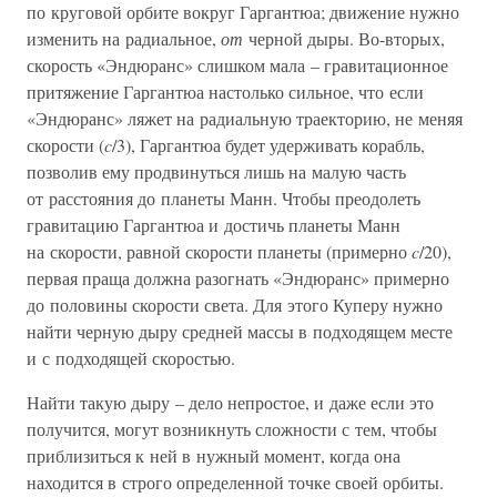
по круговой орбите вокруг Гаргантюа; движение нужно
изменить на радиальное,
от
черной дыры. Во-вторых,
скорость «Эндюранс» слишком мала – гравитационное
притяжение Гаргантюа настолько сильное, что если
«Эндюранс» ляжет на радиальную траекторию, не меняя
скорости (
c
/3), Гаргантюа будет удерживать корабль,
позволив ему продвинуться лишь на малую часть
от расстояния до планеты Манн. Чтобы преодолеть
гравитацию Гаргантюа и достичь планеты Манн
на скорости, равной скорости планеты (примерно
c
/20),
первая праща должна разогнать «Эндюранс» примерно
до половины скорости света. Для этого Куперу нужно
найти черную дыру средней массы в подходящем месте
и с подходящей скоростью.
Найти такую дыру – дело непростое, и даже если это
получится, могут возникнуть сложности с тем, чтобы
приблизиться к ней в нужный момент, когда она
находится в строго определенной точке своей орбиты.