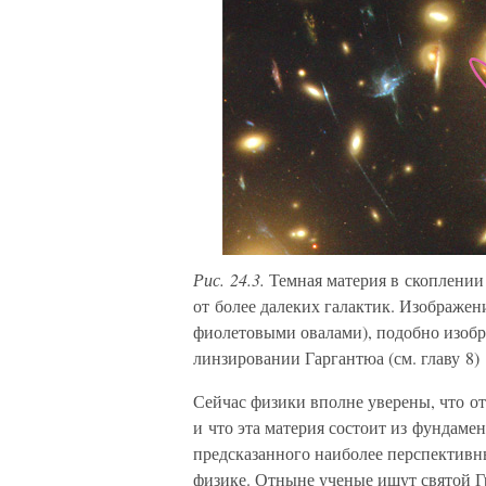
Рис. 24.3.
Темная материя в скоплении 
от более далеких галактик. Изображе
фиолетовыми овалами), подобно изоб
линзировании Гаргантюа (см. главу 8)
Сейчас физики вполне уверены, что о
и что эта материя состоит из фундаме
предсказанного наиболее перспектив
физике. Отныне ученые ищут святой Г