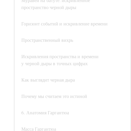
Муравей на батуте: искривленное
пространство черной дыры
Горизонт событий и искривление времени
Пространственный вихрь
Искривления пространства и времени
у черной дыры в точных цифрах
Как выглядит черная дыра
Почему мы считаем это истиной
6. Анатомия Гаргантюа
Масса Гаргантюа