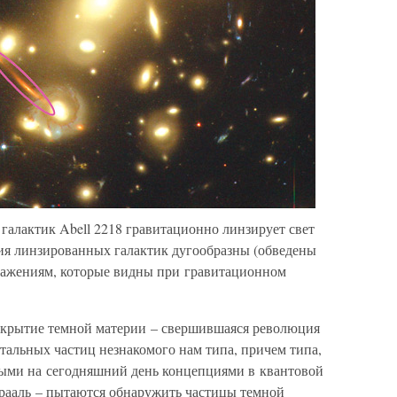
галактик Abell 2218 гравитационно линзирует свет
ния линзированных галактик дугообразны (обведены
ражениям, которые видны при гравитационном
ткрытие темной материи – свершившаяся революция
нтальных частиц незнакомого нам типа, причем типа,
ными на сегодняшний день концепциями в квантовой
рааль – пытаются обнаружить частицы темной