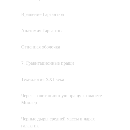
Вращение Гаргантюа
Анатомия Гаргантюа
Огненная оболочка
7. Гравитационные пращи
Технология XXI века
Через гравитационную пращу к планете
Миллер
Черные дыры средней массы в ядрах
галактик