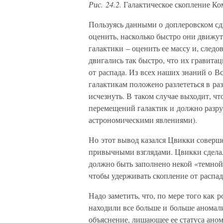
Рис. 24.2.
Галактическое скопление Ком
Пользуясь данными о доплеровском сд
оценить, насколько быстро они движут
галактики – оценить ее массу и, след
двигались так быстро, что их гравита
от распада. Из всех наших знаний о В
галактикам положено разлететься в р
исчезнуть. В таком случае выходит, чт
перемещений галактик и должно разру
астрономическими явлениями).
Но этот вывод казался Цвикки соверш
привычными взглядами. Цвикки сдела
должно быть заполнено некой «темной 
чтобы удерживать скопление от распад
Надо заметить, что, по мере того как 
находили все больше и больше аномали
объяснение, лишающее ее статуса анома