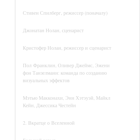
Стивен Спилберг, режиссер (поначалу)
Джонатан Нолан, сценарист
Кристофер Нолан, режиссер и сценарист
Пол Франклин, Оливер Джеймс, Эжени
фон Танзелманн: команда по созданию
визуальных эффектов
Мэтью Макконахи, Энн Хэтэуэй, Майкл
Кейн, Джессика Честейн
2. Вкратце о Вселенной