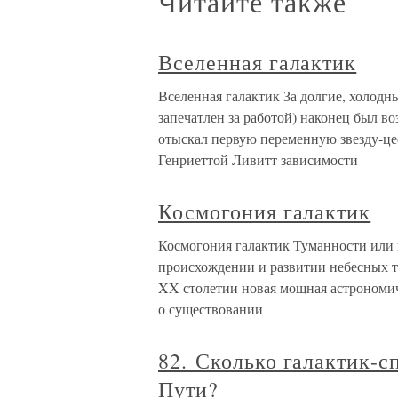
Читайте также
Вселенная галактик
Вселенная галактик За долгие, холодны
запечатлен за работой) наконец был во
отыскал первую переменную звезду-ц
Генриеттой Ливитт зависимости
Космогония галактик
Космогония галактик Туманности или 
происхождении и развитии небесных те
XX столетии новая мощная астрономич
о существовании
82. Сколько галактик-с
Пути?