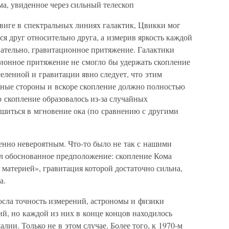
а, увиденное через сильный телескоп
виге в спектральных линиях галактик, Цвикки мог
ся друг относительно друга, а измерив яркость каждой
овательно, гравитационное притяжение. Галактики
ционное притяжение не смогло бы удержать скопление
селенной и гравитации явно следует, что этим
азные стороны и вскоре скопление должно полностью
о скопление образовалось из-за случайных
шиться в мгновение ока (по сравнению с другими
енно невероятным. Что-то было не так с нашими
л обоснованное предположение: скопление Кома
материей», гравитация которой достаточно сильна,
а.
росла точность измерений, астрономы и физики
й, но каждой из них в конце концов находилось
лии. Только не в этом случае. Более того, к 1970-м