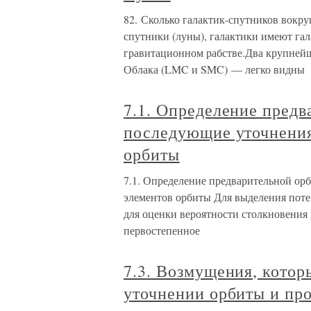
82. Сколько галактик-спутников вокр
спутники (луны), галактики имеют га
гравитационном рабстве.Два крупней
Облака (LMC и SMC) — легко видны
7.1. Определение предв
последующие уточнения
орбиты
7.1. Определение предварительной ор
элементов орбиты Для выделения поте
для оценки вероятности столкновения
первостепенное
7.3. Возмущения, котор
уточнении орбиты и пр