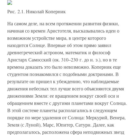
Рис. 2.1. Николай Коперник
На самом деле, на всем протяжении развития физики,
начиная со времен Аристотеля, высказывались идеи о
возможном устройстве мира, в центре которого
находится Солнце. Впервые об этом прямо заявил
древнегреческий астроном, математик и философ
Аристарх Самосский (ок. 310–230 г. до н. э.), но в те
времена доказать это было невозможно. Коперник еще
студентом познакомился с подобными доктринами. В
результате он пришел к убеждению, что наблюдаемые
движения небесных тел лучше всего объясняются двумя
движениями Земли: ее вращением вокруг своей оси и
обращением вместе с другими планетами вокруг Солнца.
В этой системе планеты располагались в следующем
порядке по мере удаления от Солнца: Меркурий, Венера,
Земля (с Луной), Марс, Юпитер, Сатурн. Далее, как
предполагалось, расположена сфера неподвижных звезд