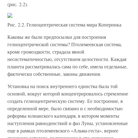
(рис. 2.2).
Рис. 2.2. Гелиоцентрическая система мира Коперника
Каковы же были предпосылки для построения
гелиоцентрической системы? Птолемеевская система,
кроме громоздкости, страдала явной
несистематичностью, отсутствием целостности. Каждая
планета рассматривалась сама по себе, имела отдельные,
фактически собственные, законы движения.
Установка на поиск внутреннего единства была той
основой, вокруг которой концентрировалось стремление
создать гелиоцентрическую систему. Ее построение, в
определенной мере, было связано и с необходимостью
реформы юлианского календаря, в котором моменты
наступления равноденствий и фаз Луны, установленные
еще в рамках птолемеевского «Альма-геста», вернее
звездного каталога, включенного в это сочинение,