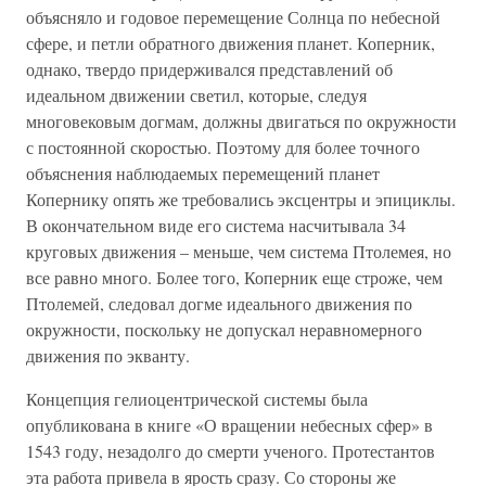
объясняло и годовое перемещение Солнца по небесной
сфере, и петли обратного движения планет. Коперник,
однако, твердо придерживался представлений об
идеальном движении светил, которые, следуя
многовековым догмам, должны двигаться по окружности
с постоянной скоростью. Поэтому для более точного
объяснения наблюдаемых перемещений планет
Копернику опять же требовались эксцентры и эпициклы.
В окончательном виде его система насчитывала 34
круговых движения – меньше, чем система Птолемея, но
все равно много. Более того, Коперник еще строже, чем
Птолемей, следовал догме идеального движения по
окружности, поскольку не допускал неравномерного
движения по экванту.
Концепция гелиоцентрической системы была
опубликована в книге «О вращении небесных сфер» в
1543 году, незадолго до смерти ученого. Протестантов
эта работа привела в ярость сразу. Со стороны же