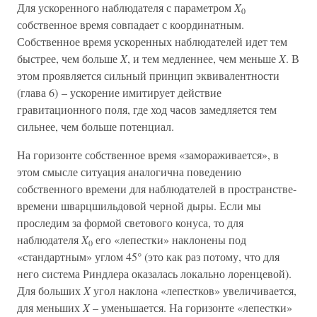
Для ускоренного наблюдателя с параметром
X
0
собственное время совпадает с координатным.
Собственное время ускоренных наблюдателей идет тем
быстрее, чем больше
X
, и тем медленнее, чем меньше
X
. В
этом проявляется сильный принцип эквивалентности
(глава 6) – ускорение имитирует действие
гравитационного поля, где ход часов замедляется тем
сильнее, чем больше потенциал.
На горизонте собственное время «замораживается», в
этом смысле ситуация аналогична поведению
собственного времени для наблюдателей в пространстве-
времени шварцшильдовой черной дыры. Если мы
проследим за формой светового конуса, то для
наблюдателя
X
его «лепестки» наклонены под
0
«стандартным» углом 45° (это как раз потому, что для
него система Риндлера оказалась локально лоренцевой).
Для больших
X
угол наклона «лепестков» увеличивается,
для меньших
X
– уменьшается. На горизонте «лепестки»