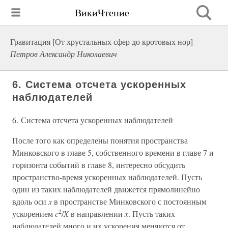
ВикиЧтение
Гравитация [От хрустальных сфер до кротовых нор]
Петров Александр Николаевич
6. Система отсчета ускоренных
наблюдателей
6. Система отсчета ускоренных наблюдателей
После того как определены понятия пространства
Минковского в главе 5, собственного времени в главе 7 и
горизонта событий в главе 8, интересно обсудить
пространство-время ускоренных наблюдателей. Пусть
один из таких наблюдателей движется прямолинейно
вдоль оси
x
в пространстве Минковского с постоянным
2
ускорением
c
/
X
в направлении
x
. Пусть таких
наблюдателей много и их ускорения меняются от