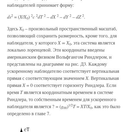
наблюдателей принимает форму:
2
2
2
2
2
2
2
ds
= (
X
/
X
)
c
dT
–
dX
–
dY
–
dZ
.
0
Здесь
X
– произвольный пространственный масштаб,
0
позволяющий сохранить размерность, кроме того, для
наблюдателя, у которого
X = X
, эта система является
0
локально лоренцевой. Эти координаты введены
американским физиком Вольфгангом Риндлером, и
представлены на диаграмме на рис. Д3. Каждому
ускоренному наблюдателю соответствует вертикальная
прямая с соответствующим значением
X.
Вертикальная
прямая
X
= 0 соответствует горизонту Риндлера. Если
время
T
является координатным временем в системе
Риндлера, то собственным временем для ускоренного
1/2
наблюдателя является ? = (
g
)
T
=
XT
/
X
, как это было
00
0
определено в главе 7.