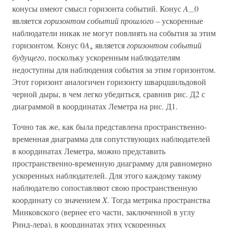
конусы имеют смысл горизонта событий. Конус
A
0
—
является
горизонтом событий прошлого
– ускоренные
наблюдатели никак не могут повлиять на события за этим
горизонтом. Конус 0
A
является
горизонтом событий
+
будущего
, поскольку ускоренным наблюдателям
недоступны для наблюдения события за этим горизонтом.
Этот горизонт аналогичен горизонту шварцшильдовой
черной дыры, в чем легко убедиться, сравнив рис. Д2 с
диаграммой в координатах Леметра на рис. Д1.
Точно так же, как была представлена пространственно-
временная диаграмма для сопутствующих наблюдателей
в координатах Леметра, можно представить
пространственно-временную диаграмму для равномерно
ускоренных наблюдателей. Для этого каждому такому
наблюдателю сопоставляют свою пространственную
координату со значением
X.
Тогда метрика пространства
Минковского (вернее его части, заключенной в углу
Ринд-лера), в координатах этих ускоренных