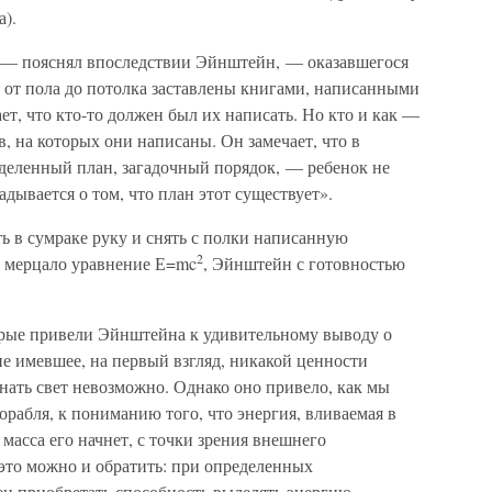
а).
 — пояснял впоследствии Эйнштейн, — оказавшегося
 от пола до потолка заставлены книгами, написанными
ет, что кто-то должен был их написать. Но кто и как —
ов, на которых они написаны. Он замечает, что в
деленный план, загадочный порядок, — ребенок не
дывается о том, что план этот существует».
ть в сумраке руку и снять с полки написанную
2
й мерцало уравнение Е=mc
, Эйнштейн с готовностью
рые привели Эйнштейна к удивительному выводу о
не имевшее, на первый взгляд, никакой ценности
нать свет невозможно. Однако оно привело, как мы
орабля, к пониманию того, что энергия, вливаемая в
 масса его начнет, с точки зрения внешнего
 это можно и обратить: при определенных
ен приобретать способность выделять энергию,