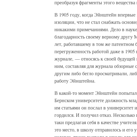
преобразуя фрагменты этого вещества 
В 1905 году, когда Эйнштейн впервые 
изоляции, что не стал снабжать осно
никакими примечаниями. Дело в науке
благодарность своему верному другу 
лет, работавшему в том же патентном 
перегруженность работой даже в 1905
журнале, — относясь к своей будущей к
ним, составляя для журнала обзорные 
другим либо бегло просматривали, либ
работу Эйнштейна.
В какой-то момент Эйнштейн попыталс
Бернском университете должность мла
им статьями он послал в университет 
гордился. И получил отказ. Несколько
таки предлагая себя в качестве учител
это место, в школу отправилось и его 
человек, троих вызвали в школу для с