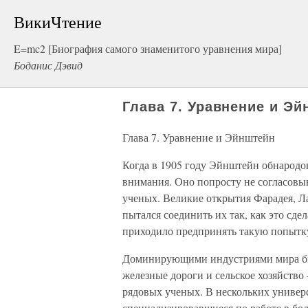
ВикиЧтение
E=mc2 [Биография самого знаменитого уравнения мира]
Боданис Дэвид
Глава 7. Уравнение и Э
Глава 7. Уравнение и Эйнштейн
Когда в 1905 году Эйнштейн обнародо
внимания. Оно попросту не согласовыв
ученых. Великие открытия Фарадея, Ла
пытался соединить их так, как это сде
приходило предпринять такую попытк
Доминирующими индустриями мира бы
железные дороги и сельское хозяйств
рядовых ученых. В нескольких универ
специализировавшиеся по работе в бол