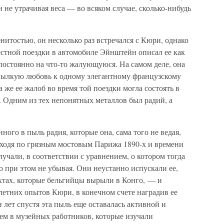
и не утрачивая веса — во всяком случае, сколько-нибудь
нитостью, он несколько раз встречался с Кюри, однако
естной поездки в автомобиле Эйнштейн описал ее как
постоянно на что-то жалующуюся. На самом деле, она
 пылкую любовь к одному элегантному французскому
 же ее жалоб во время той поездки могла состоять в
а. Одним из тех непонятных металлов был радий, а
ого в пыль радия, которые она, сама того не ведая,
роходя по грязным мостовым Парижа 1890-х и времени
злучали, в соответствии с уравнением, о котором тогда
о при этом не убывая. Они неустанно испускали ее,
ахтах, которые бельгийцы вырыли в Конго, — и
летних опытов Кюри, в конечном счете наградив ее
 лет спустя эта пыль еще оставалась активной и
м в музейных работников, которые изучали