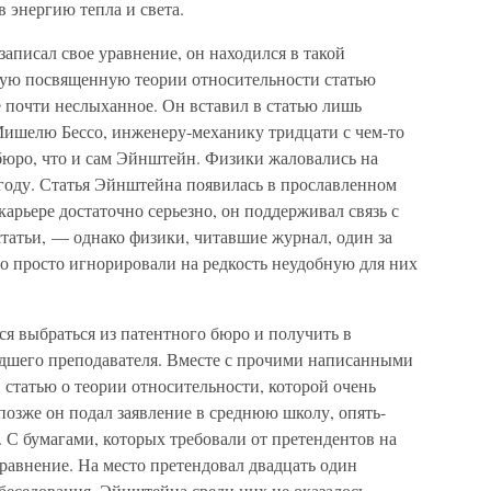
в энергию тепла и света.
записал свое уравнение, он находился в такой
вную посвященную теории относительности статью
 почти неслыханное. Он вставил в статью лишь
Мишелю Бессо, инженеру-механику тридцати с чем-то
бюро, что и сам Эйнштейн. Физики жаловались на
 году. Статья Эйнштейна появилась в прославленном
арьере достаточно серьезно, он поддерживал связь с
статьи, — однако физики, читавшие журнал, один за
о просто игнорировали на редкость неудобную для них
я выбраться из патентного бюро и получить в
дшего преподавателя. Вместе с прочими написанными
и статью о теории относительности, которой очень
 позже он подал заявление в среднюю школу, опять-
я. С бумагами, которых требовали от претендентов на
уравнение. На место претендовал двадцать один
обеседования. Эйнштейна среди них не оказалось.