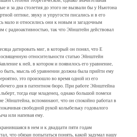
рые и за два столетия до этого не вызвали бы у Ньютона
ртной оптике, звуку и упругости писались и в его
сь мало и относились они к новым и загадочным
ым с радиоактивностью, так что Эйнштейн действовал
яца датировать миг, в который он понял, что Е
 посвященную относительности статью Эйнштейн
бавление к ней, в котором и появилось его уравнение,
ало быть, мысль об уравнении должна была прийти ему
 Вероятно, это произошло во время одной из его
абочего дня в патентном бюро. При работе Эйнштейна
Альберт, тогда еще младенец, однако большой помехи
ме Эйнштейна, вспоминают, что он спокойно работал в
 покачивая свободной рукой колыбельку годовалого
лыча или напевая ему.
хранившаяся в нем и к двадцати пяти годам
ал, что обязан попытаться понять, какой задумал нашу