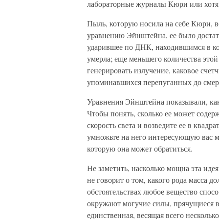
лабораторные журналы Кюри или хотя
Пыль, которую носила на себе Кюри, 
уравнению Эйнштейна, ее было достат
ударившее по ДНК, находившимся в ко
умерла; еще меньшего количества этой
генерировать излучение, каковое сче
упоминавшихся перепуганных до смер
Уравнения Эйнштейна показывали, как
Чтобы понять, сколько ее может содер
скорость света и возведите ее в квадра
умножьте на него интересующую вас м
которую она может обратиться.
Не заметить, насколько мощна эта идея
не говорит о том, какого рода масса д
обстоятельствах любое вещество спосо
окружают могучие силы, прячущиеся в 
единственная, весящая всего нескольк