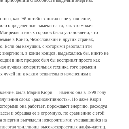
до того, как Эйнштейн записал свое уравнение, —
ило определенные намеки на то, как это может
 Монреаля и иных городов было установлено, что
емые в Конго, Чехословакии и других странах,
ю. Если бы камушки, с которыми работали эти
 энергию и, в конце концов, выдыхались бы, никто не
ющий в них процесс был бы воспринят просто как
мая лучшая измерительная техника того времени
их лучей ни к каким решительно изменениям в
 явление, была Мария Кюри — именно она в 1898 году
излучения слово «радиоактивность». Но даже Кюри
 которыми она работает, порождают энергию, расходуя
ассы и обращая ее в огромную, по сравнению с этой
ва энергии выглядели невероятными: умещавшийся на
извергал триллионы высокоскоростных альфа-частиц,