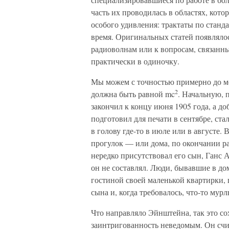
часть их проводилась в областях, кото
особого удивления: трактаты по станда
время. Оригинальных статей появляло
радиоволнам или к вопросам, связанн
практически в одиночку.
Мы можем с точностью примерно до мес
2
должна быть равной mc
. Начальную,
закончил к концу июня 1905 года, а до
подготовил для печати в сентябре, ст
в голову где-то в июле или в августе.
прогулок — или дома, по окончании р
нередко присутствовал его сын, Ганс 
он не составлял. Люди, бывавшие в до
гостиной своей маленькой квартирки,
сына и, когда требовалось, что-то мур
Что направляло Эйнштейна, так это со
заинтригованность неведомым. Он счит