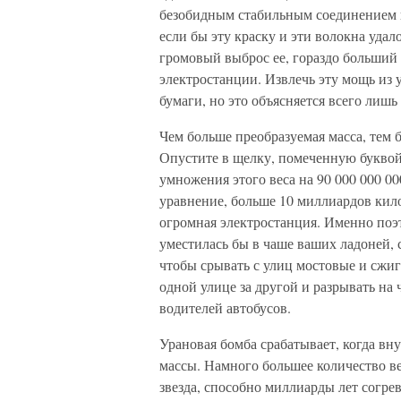
безобидным стабильным соединением 
если бы эту краску и эти волокна уда
громовый выброс ее, гораздо больший 
электростанции. Извлечь эту мощь из 
бумаги, но это объясняется всего лиш
Чем больше преобразуемая масса, тем
Опустите в щелку, помеченную буквой 
умножения этого веса на 90 000 000 000
уравнение, больше 10 миллиардов килов
огромная электростанция. Именно поэт
уместилась бы в чаше ваших ладоней, 
чтобы срывать с улиц мостовые и сжи
одной улице за другой и разрывать на 
водителей автобусов.
Урановая бомба срабатывает, когда вну
массы. Намного большее количество ве
звезда, способно миллиарды лет согрев