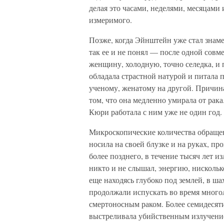
делая это часами, неделями, месяцами 
измеримого.
Позже, когда Эйнштейн уже стал знаме
так ее и не понял — после одной совм
женщину, холодную, точно селедка, и 
обладала страстной натурой и питала
ученому, женатому на другой. Причина
том, что она медленно умирала от рак
Кюри работала с ним уже не один год.
Микроскопические количества обращенн
носила на своей блузке и на руках, п
более позднего, в течение тысяч лет и
никто и не слышал, энергию, нискольк
еще находясь глубоко под землей, в ш
продолжали испускать во время много
смертоносным раком. Более семидесяти
выстреливала убийственным излучение