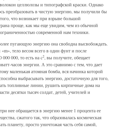
волокон целлюлозы и типографской краски. Однако
лось преобразовать в чистую энергию, мы получили бы
того, что возникает при взрыве большой
урана проще, как мы еще увидим, чем из обычной
ь ограниченностью современной нам техники.
 более пугающую энергию она свободна высвобождать.
«m», тело весом всего в один фунт и после
2
 000 000, то есть на c
, вы получите, обещает
атт-часов энергии. А это сравнимо с тем, что дает
ому маленькая атомная бомба, вся начинка которой
способна выбрасывать энергию, достаточную для того,
гать топливные линии, рушить кирпичные дома на
части десятки тысяч солдат, детей, учителей и
три нее обращается в энергию менее 1 процента ее
щества, сжатого так, что образовалась космическая
ать планету, просто уничтожая часть себя самой,