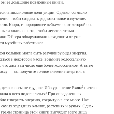
 бы ее домашние поваренные книги.
весила миллионные доли унции. Однако, согласно
очно, чтобы создавать радиоактивное излучение,
стях Кюри, и породившее лейкемию, от которой она
 пыли хватало на то, чтобы десятилетиями
тчики Гейгера обнаруживали исходящим от уже
ти музейных работников.
ой большой могла быть результирующая энергия.
жаться в некоторой массе, возьмите колоссальную
т, что даст вам число еще более колоссальное. А затем
ассу — вы получите точное значение энергии, в
2
, дело совсем не трудное. Ибо уравнение Е=mc
ничего
олжна в него подставляться! При определенных
бно извергать энергию, сокрытую в его массе. Нас
самых заурядных камнях, растениях и ручьях. Одна-
о грамм страница этой книги выглядит всего лишь