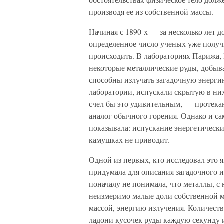
производя ее из собственной массы.
Начиная с 1890-х — за несколько лет 
определенное число ученых уже получ
происходить. В лабораториях Парижа,
некоторые металлические руды, добыва
способны излучать загадочную энерги
лаборатории, испускали скрытую в них
счел бы это удивительным, — протека
аналог обычного горения. Однако и са
показывала: испускание энергетическ
камушках не приводит.
Одной из первых, кто исследовал это
придумала для описания загадочного 
поначалу не понимала, что металлы, с
неизмеримо малые доли собственной м
массой, энергию излучения. Количест
ладони кусочек руды каждую секунду 