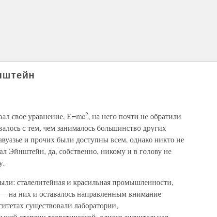
йнштейн
2
вал свое уравнение, Е=mc
, на него почти не обратили
алось с тем, чем занималось большинство других
вуазье и прочих были доступны всем, однако никто не
лал Эйнштейн, да, собственно, никому и в голову не
у.
ли: сталелитейная и красильная промышленности,
о — на них и оставалось направленным внимание
ситетах существовали лаборатории,
ьшей степени теоретической, однако значительная