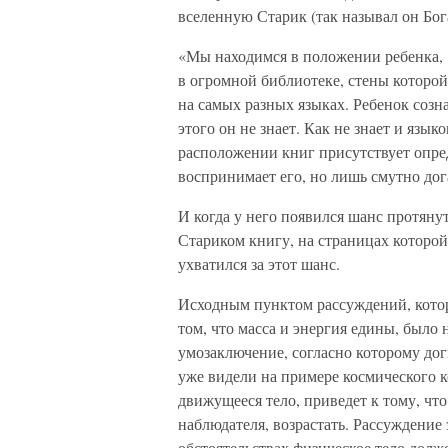
вселенную Старик (так называл он Бог
«Мы находимся в положении ребенка,
в огромной библиотеке, стены которой
на самых разных языках. Ребенок созна
этого он не знает. Как не знает и язык
расположении книг присутствует опре
воспринимает его, но лишь смутно дога
И когда у него появился шанс протяну
Стариком книгу, на страницах которо
ухватился за этот шанс.
Исходным пунктом рассуждений, кото
том, что масса и энергия едины, было 
умозаключение, согласно которому дог
уже видели на примере космического к
движущееся тело, приведет к тому, что
наблюдателя, возрастать. Рассуждение
обстоятельствах физическое тело долж