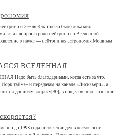
трономия
нейтрино и Земля Как только было доказано
ми встал вопрос о роли нейтрино во Вселенной.
правление в науке — нейтринная астрономия.Мощным
ЩАЯСЯ ВСЕЛЕННАЯ
 Надо быть благодарными, когда есть за что.
Йорк тайме» и передачам на канале «Дискавери», а
ниг по данному вопросу[90], в общественное сознание
скоряется?
мерно до 1998 года положение дел в космологии
поисками темной материи. Поскольку результаты