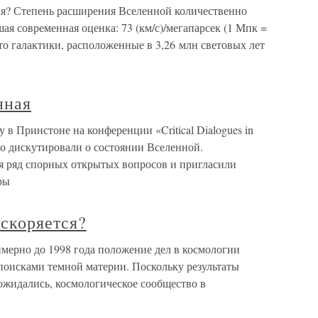
ая? Степень расширения Вселенной количественно
ая современная оценка: 73 (км/с)/мегапарсек (1 Мпк =
что галактики, расположенные в 3,26 млн световых лет
нная
у в Принстоне на конференции «Critical Dialogues in
о дискутировали о состоянии Вселенной.
я ряд спорных открытых вопросов и пригласили
ры
скоряется?
имерно до 1998 года положение дел в космологии
поисками темной материи. Поскольку результаты
ожидались, космологическое сообщество в