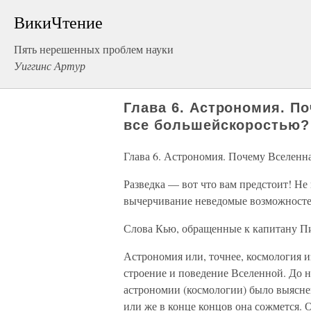
ВикиЧтение
Пять нерешенных проблем науки
Уиггинс Артур
Глава 6. Астрономия. П
все большейскоростью?
Глава 6. Астрономия. Почему Вселенн
Разведка — вот что вам предстоит! Не 
вычерчивание неведомые возможносте
Слова Кью, обращенные к капитану Пи
Астрономия или, точнее, космология и
строение и поведение Вселенной. До 
астрономии (космологии) было выяснен
или же в конце концов она сожмется.