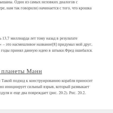
слышаны. Один из самых неловких диалогов с
е, нам так говорили) начинается с того, что крошка
 13,7 миллиарда лет тому назад в результате
 – это насмешливое название[8] придумал мой друг,
е годы принял данную идею в штыки.Фред ошибался.
г планеты Манн
 Такой подход к конструированию корабля приносит
ьно инициирует сильный взрыв, который размыкает
уля и еще два повреждает (рис. 20.2). Рис. 20.2.