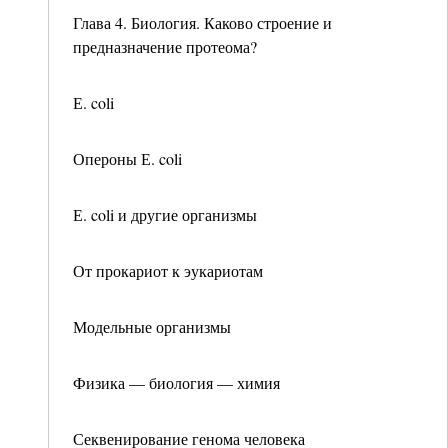
Глава 4. Биология. Каково строение и
предназначение протеома?
Е. coli
Опероны Е. coli
Е. coli и другие организмы
От прокариот к эукариотам
Модельные организмы
Физика — биология — химия
Секвенирование генома человека