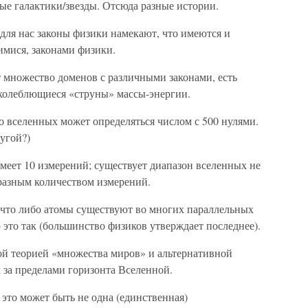
е галактики/звезды. Отсюда разные истории.
для нас законы физики намекают, что имеются и
мися, законами физики.
 множество доменов с различными законами, есть
 колеблющиеся «струны» массы-энергии.
во вселенных может определяться числом с 500 нулями.
ругой?)
имеет 10 измерений; существует диапазон вселенных не
 разным количеством измерений.
, что либо атомы существуют во многих параллельных
то это так (большинство физиков утверждает последнее).
ой теорией «множества миров» и альтернативной
 за пределами горизонта Вселенной.
 это может быть не одна (единственная)