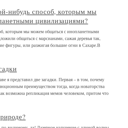
ой-нибудь способ, которым мы
ланетными цивилизациями?
соб, которым мы можем общаться с инопланетными
ожили общаться с марсианами, сажая деревья так,
ие фигуры, или разжигая большие огни в Сахаре.В
агадки
аве я представил две загадки. Первая – в том, почему
люционным преимуществом тогда, когда новаторства
 как возможна репликация мемов человеком, притом что
природе?
, по-видимому, да! Лазерное излучение с длиной волны