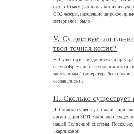
около 10 мкм (типичная линия излучен
СO2 лазеры, находящие широкое приме
материалов) было
V. Существует ли где-н
твоя точная копия?
V. Существует ли где-нибудь в простра
секунд)Время до наступления эпохи к
запутанным. Температура была так выс
создавались из
II. Сколько существует
II. Сколько существует планет, пригод
организация SETI, мы знали о существо
нашей Солнечной системы. Поскольку
«карликовой