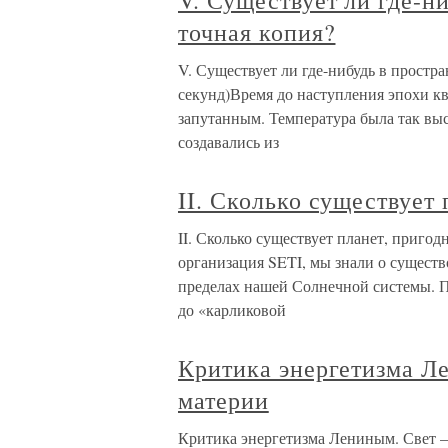
V. Существует ли где-н
точная копия?
V. Существует ли где-нибудь в простра
секунд)Время до наступления эпохи к
запутанным. Температура была так выс
создавались из
II. Сколько существует
II. Сколько существует планет, пригод
организация SETI, мы знали о существ
пределах нашей Солнечной системы. 
до «карликовой
Критика энергетизма Л
материи
Критика энергетизма Лениным. Свет —