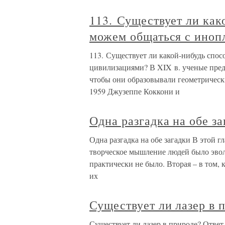
113. Существует ли как
можем общаться с иноп
113. Существует ли какой-нибудь спо
цивилизациями? В XIX в. ученые предл
чтобы они образовывали геометрическ
1959 Джузеппе Коккони и
Одна разгадка на обе з
Одна разгадка на обе загадки В этой гл
творческое мышление людей было эво
практически не было. Вторая – в том,
их
Существует ли лазер в 
Существует ли лазер в природе? Ответ