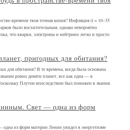
ибудь в пространстве-времени твоя
нстве-времени твоя точная копия? Инфляция (t = 10–35
варков было восхитительным, однако невероятно
ока, что кварки, электроны и нейтрино легко и просто
 планет, пригодных для обитания?
ных для обитания? В те времена, когда была основана
овании ровно девяти планет, все как одна — в
Поскольку Плутон впоследствии был понижен в звании
ениным. Свет — одна из форм
 одна из форм материи Ленин увидел в энергетизме