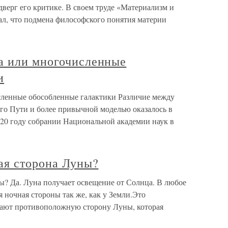
верг его критике. В своем труде «Материализм и
ал, что подмена философского понятия материи
а или многочисленные
и
сленные обособленные галактики Различие между
о Пути и более привычной моделью оказалось в
920 году собрании Национальной академии наук в
ая сторона Луны?
ы? Да. Луна получает освещение от Солнца. В любое
ая ночная стороны так же, как у Земли.Это
вают противоположную сторону Луны, которая