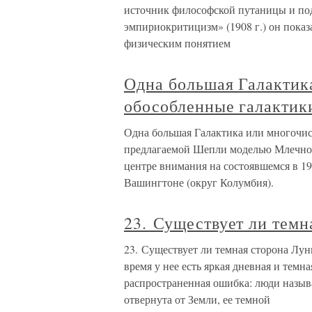
источник философской путаницы и под
эмпириокритицизм» (1908 г.) он показ
физическим понятием
Одна большая Галактик
обособленные галактик
Одна большая Галактика или многочи
предлагаемой Шепли моделью Млечног
центре внимания на состоявшемся в 1
Вашингтоне (округ Колумбия).
23. Существует ли темн
23. Существует ли темная сторона Лун
время у нее есть яркая дневная и темн
распространенная ошибка: люди назы
отвернута от Земли, ее темной