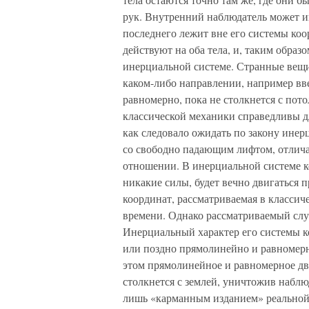
рук. Внутренний наблюдатель может иг
последнего лежит вне его системы коо
действуют на оба тела, и, таким образо
инерциальной системе. Странные вещи 
каком-либо направлении, например вве
равномерно, пока не столкнется с пот
классической механики справедливы дл
как следовало ожидать по закону инер
со свободно падающим лифтом, отлича
отношении. В инерциальной системе к
никакие силы, будет вечно двигаться
координат, рассматриваемая в классиче
времени. Однако рассматриваемый слу
Инерциальный характер его системы к
или поздно прямолинейно и равномерн
этом прямолинейное и равномерное дв
столкнется с землей, уничтожив наблю
лишь «карманным изданием» реальной