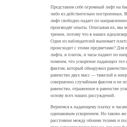
Представим себе огромный лифт на баш
либо из действительно построенных. 
лифт свободно падает по направлению 
производят опыты. Описывая их, мы м
трении, потому что в наших идеализи
Один из наблюдателей вынимает платок
происходит с этими предметами? Для 
лифта, и платок, и часы падают по на
помним, что ускорение падающих тел с
фактом, который обнаружил равенство
равенство двух масс — тяжелой и ине
совершенно случайным фактом и не игр
равенство, отраженное в равенстве ус
основу всех наших рассуждений.
Вернемся к падающему платку и часам;
одинаковым ускорением. Но таково же 
расстояние между обоими телами и пол
тела остаются точно там же, где они б