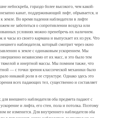
не небоскреба, гораздо более высокого, чем какой-
Внезапно канат, поддерживающий лифт, обрывается, и
к земле. Во время падения наблюдатели в лифте
ожем не заботиться о сопротивлении воздуха или
рованных условиях можно пренебречь их наличием.
 и часы из своего кармана и выпускает их из рук. Что
внешнего наблюдателя, который смотрит через окно
правлению к земле с одинаковым ускорением. Мы
овершенно независимо от их масс, и это было тем
 тяжелой и инертной массы. Мы помним также, что
ртной — с точки зрения классической механики было
ало никакой роли в ее структуре. Однако здесь это
корения всех падающих тел, существенно и составляет
 для внешнего наблюдателя оба предмета падают с
ускорение и лифта, его стен, пола и потолка. Поэтому
ом не изменится. Для внутреннего наблюдателя оба
ыли в тот момент, когда наблюдатель выпустил их из