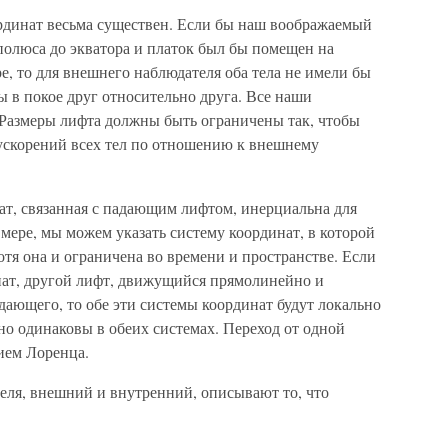
рдинат весьма существен. Если бы наш воображаемый
полюса до экватора и платок был бы помещен на
е, то для внешнего наблюдателя оба тела не имели бы
ы в покое друг относительно друга. Все наши
Размеры лифта должны быть ограничены так, чтобы
ускорений всех тел по отношению к внешнему
ат, связанная с падающим лифтом, инерциальна для
мере, мы можем указать систему координат, в которой
отя она и ограничена во времени и пространстве. Если
ат, другой лифт, движущийся прямолинейно и
ающего, то обе эти системы координат будут локально
о одинаковы в обеих системах. Переход от одной
ием Лоренца.
еля, внешний и внутренний, описывают то, что