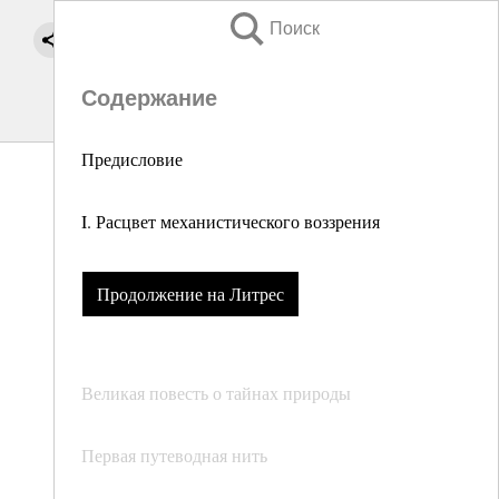
Поиск
Содержание
Предисловие
I. Расцвет механистического воззрения
Продолжение на Литрес
Великая повесть о тайнах природы
Первая путеводная нить