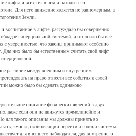
е лифта и всех тел в нем и находит его
ютона. Для него движение является не равномерным, а
тяготения Земли.
 и воспитанное в лифте, рассуждало бы совершенно
о обладает инерциальной системой, и относило бы все
яя с уверенностью, что законы принимают особенно
. Для них было бы естественным считать свой лифт
 инерциальной.
ное различие между внешним и внутренним
ретендовать на право отнести все события к своей
ытий можно было бы сделать одинаково
довательное описание физических явлений в двух
но, даже если они не движутся прямолинейно и
 Но для такого описания мы должны принять во
казать, «мост», позволяющий перейти от одной системы
уществует для внешнего наблюдателя, для внутреннего