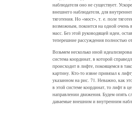
наблюдателя оно не существует. Ускор
внешнего наблюдателя, для внутренне
тяготения. Но «мост», т. е. поле тяго
возможным, покоится на одной очень 
масс. Без этой руководящей идеи, ост
теперешние рассуждения полностью о
Возьмем несколько иной идеализирова
система координат, в которой справед
происходит в лифте, покоящемся в та
картину. Кто-то извне привязал к лифт
указанном на рис. 71. Неважно, как э
в этой системе координат, то лифт в 
направлении движения. Будем опять с
даваемые внешним и внутренним набл