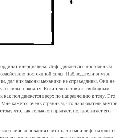
оординат инерциальна. Лифт движется с постоянным
 воздействию постоянной силы. Наблюдатели внутри
ии, для них законы механики не справедливы. Они не
твуют силы, покоятся. Если тело оставить свободным,
ак как пол движется вверх по направлению к телу. Это
м. Мне кажется очень странным, что наблюдатель внутри
отому что, как только он прыгает, пол достигает его
кого-либо основания считать, что мой лифт находится
о моя система координат, жестко связанная с лифтом,