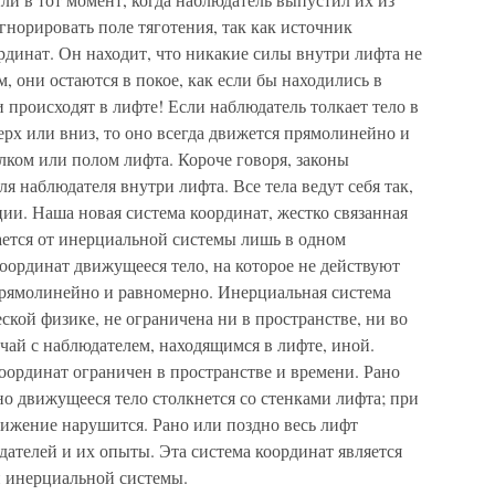
норировать поле тяготения, так как источник
рдинат. Он находит, что никакие силы внутри лифта не
м, они остаются в покое, как если бы находились в
происходят в лифте! Если наблюдатель толкает тело в
рх или вниз, то оно всегда движется прямолинейно и
олком или полом лифта. Короче говоря, законы
я наблюдателя внутри лифта. Все тела ведут себя так,
ции. Наша новая система координат, жестко связанная
ется от инерциальной системы лишь в одном
оординат движущееся тело, на которое не действуют
 прямолинейно и равномерно. Инерциальная система
ской физике, не ограничена ни в пространстве, ни во
чай с наблюдателем, находящимся в лифте, иной.
оординат ограничен в пространстве и времени. Рано
о движущееся тело столкнется со стенками лифта; при
ижение нарушится. Рано или поздно весь лифт
дателей и их опыты. Эта система координат является
 инерциальной системы.