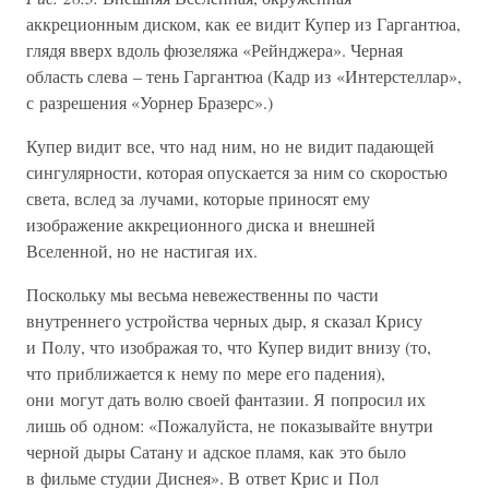
аккреционным диском, как ее видит Купер из Гаргантюа,
глядя вверх вдоль фюзеляжа «Рейнджера». Черная
область слева – тень Гаргантюа (Кадр из «Интерстеллар»,
с разрешения «Уорнер Бразерс».)
Купер видит все, что над ним, но не видит падающей
сингулярности, которая опускается за ним со скоростью
света, вслед за лучами, которые приносят ему
изображение аккреционного диска и внешней
Вселенной, но не настигая их.
Поскольку мы весьма невежественны по части
внутреннего устройства черных дыр, я сказал Крису
и Полу, что изображая то, что Купер видит внизу (то,
что приближается к нему по мере его падения),
они могут дать волю своей фантазии. Я попросил их
лишь об одном: «Пожалуйста, не показывайте внутри
черной дыры Сатану и адское пламя, как это было
в фильме студии Диснея». В ответ Крис и Пол