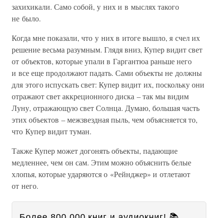
захихикали. Само собой, у них и в мыслях такого
не было.
Когда мне показали, что у них в итоге вышло, я счел их
решение весьма разумным. Глядя вниз, Купер видит свет
от объектов, которые упали в Гаргантюа раньше него
и все еще продолжают падать. Сами объекты не должны
для этого испускать свет: Купер видит их, поскольку они
отражают свет аккреционного диска – так мы видим
Луну, отражающую свет Солнца. Думаю, б
о
льшая часть
этих объектов – межзвездная пыль, чем объясняется то,
что Купер видит туман.
Также Купер может догонять объекты, падающие
медленнее, чем он сам. Этим можно объяснить белые
хлопья, которые ударяются о «Рейнджер» и отлетают
от него.
Более 800 000 книг и аудиокниг! 📚