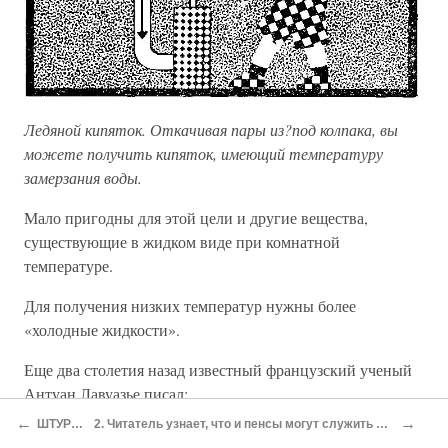
Ледяной кипяток. Откачивая пары из?под колпака, вы
можете получить кипяток, имеющий температуру
замерзания воды.
Мало пригодны для этой цели и другие вещества,
существующие в жидком виде при комнатной
температуре.
Для получения низких температур нужны более
«холодные жидкости».
Еще два столетия назад известный французский ученый
Антуан Лавуазье писал:
←
→
ШТУРМ АБСОЛЮТНОГО НУЛЯ
2. Читатель узнает, что и пенсы могут служить науке. Что скрывалось за «грязью» в сосуде. Две тысячи метров под водой. Последствие одной аварии. Привидение, которое не возвращается.
«…Если бы мы смогли поместить Землю в некую весьма