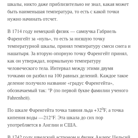
шкалы, никто даже приблизительно не знал, какая может
быть наименьшая температура, то есть с какой точки
нужно начинать отсчет.
В 1714 году немецкий физик — самоучка Габриель
Фаренгейт за «нуль», то есть за низшую точку
температурной шкалы, принял температуру смеси снега и
нашатыря. За вторую опорную точку Фаренгейт принял,
как он утверждал, нормальную температуру
человеческого тела. Интервал между этими двумя
точками он разбил на 100 равных делений. Каждое такое
деление получило название «градус Фаренгейта»,
обозначаемый так: °Р (по первой букве фамилии ученого
Fahrenheit).
0
По шкале Фаренгейта точка таяния льда +32
F, а точка
кипения воды —212°F. Эта шкала до сих пор
употребляется в Англии и США.
В 1742 году шведский астроном и физик Андерс Цельсий