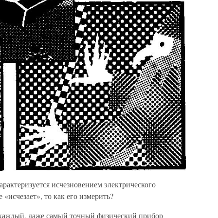
арактеризуется исчезновением электрического
«исчезает», то как его измерить?
 каждый, даже самый точный физический прибор