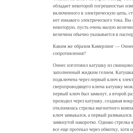
обладает некоторой погрешностью изме
включенного в электрическую цепь, сто
нет никакого электрического тока. Вы 
некоторую, пусть очень малую величи
величина обычно указывается в паспор
Каким же образом Камерлинг — Оннесу
сопротивления?
Оннес изготовил катушку из свинцовог
заполненный жидким гелием. Катушка 
подключена через первый ключ к элект
сверхпроводящего ключа катушку можн
первый ключ был замкнут, а второй ра
проходил через катушку, создавая вок
отклонялась стрелка магнитного компа
ключ замыкался, а первый размыкался.
замкнутой накоротко. Однако стрелка к
все еще протекал через обмотку, хотя о