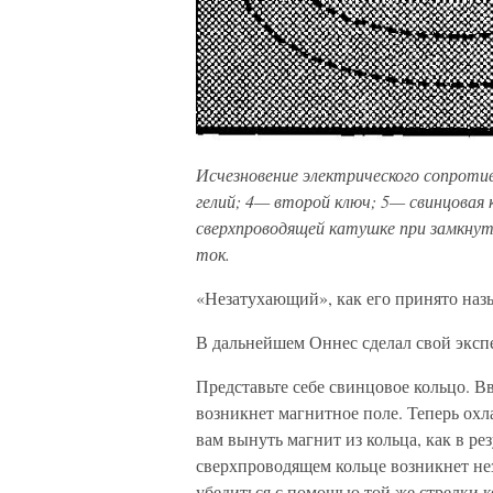
Исчезновение электрического сопроти
гелий; 4— второй ключ; 5— свинцовая
сверхпроводящей катушке при замкнут
ток.
«Незатухающий», как его принято назы
В дальнейшем Оннес сделал свой эксп
Представьте себе свинцовое кольцо. В
возникнет магнитное поле. Теперь охл
вам вынуть магнит из кольца, как в р
сверхпроводящем кольце возникнет не
убедиться с помощью той же стрелки к