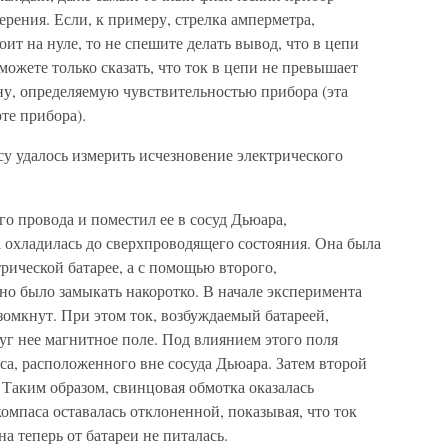
рения. Если, к примеру, стрелка амперметра,
ит на нуле, то не спешите делать вывод, что в цепи
можете только сказать, что ток в цепи не превышает
ну, определяемую чувствительностью прибора (эта
те прибора).
 удалось измерить исчезновение электрического
о провода и поместил ее в сосуд Дьюара,
охладилась до сверхпроводящего состояния. Она была
рической батарее, а с помощью второго,
о было замыкать накоротко. В начале эксперимента
зомкнут. При этом ток, возбуждаемый батареей,
руг нее магнитное поле. Под влиянием этого поля
са, расположенного вне сосуда Дьюара. Затем второй
 Таким образом, свинцовая обмотка оказалась
омпаса оставалась отклоненной, показывая, что ток
на теперь от батареи не питалась.