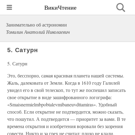
ВикиЧтение
Занимательно об астрономии
Томилин Анатолий Николаевич
5. Сатурн
5. Сатурн
Это, бесспорно, самая красивая планета нашей системы.
Жаль, далековата от Земли. Когда в 1610 году Галилей
увидел его в свой телескоп, то тут же поспешил записать
свое открытие в виде зашифрованного логогрифа:
«Smaisnermielmbpobtalevmibaneuvdttamiras». Удобный
способ. Если открытие не подтвердится, можно сказать,
что пошутил. А подтвердится — приоритет за вами. В те
времена открытия и изобретения воровали без зазрения
совести. Никто и за грех не считал: плохо не клади.