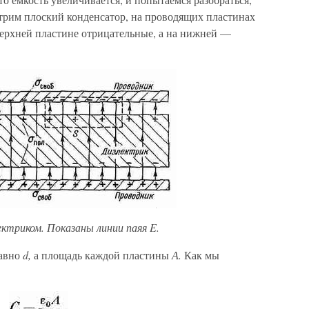
отрим плоский конденсатор, на проводящих пластинах
верхней пластине отрицательные, а на нижней —
ектриком. Показаны линии паяя E.
равно
d,
а пло­щадь каждой пластины
А.
Как мы