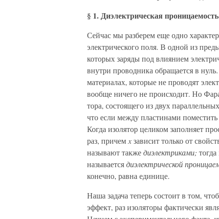
§ 1. Диэлектрическая проницаемость
Сейчас мы разберем еще одно характе
электрического поля. В одной из пре
которых заряды под влиянием электриче
внутри проводника обращается в нуль.
материалах, которые не проводят элект
вообще ничего не происходит. Но Фар
тора, состоящего из двух параллельных 
что если между пластинами поместить 
Когда изолятор целиком заполняет про
раз, причем
x
зависит только от свойс
называют также
диэлектриками;
тогда
называется
диэлектрической про­ница
конечно, равна единице.
Наша задача теперь состоит в том, что
эффект, раз изоляторы фактически яв­л
Начнем с экспериментального факта, чт