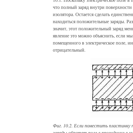
что полный заряд внутри поверхности 
изолятора. Остается сделать единстве
находиться положи­тельные заряды. Раз
значит, этот положительный заряд мень
явление это можно объяс­нить, если м
помещенного в электрическое поле, ин
отрицательный.
Фиг. 10.2. Если поместить пластинку 
заряды обратят поле в проводнике в ну