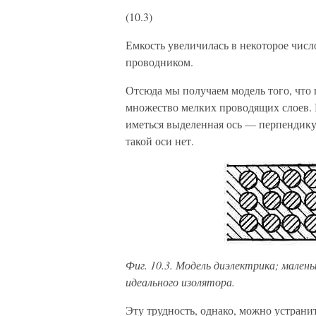
(10.3)
Емкость увеличилась в некоторое число
проводником.
Отсюда мы получаем модель того, что 
множество мелких прово­дящих слоев. Б
иметься выделенная ось — перпендикул
такой оси нет.
Фиг. 10.3. Модель диэлек­трика; мален
идеального изоля­тора.
Эту трудность, одна­ко, можно устран