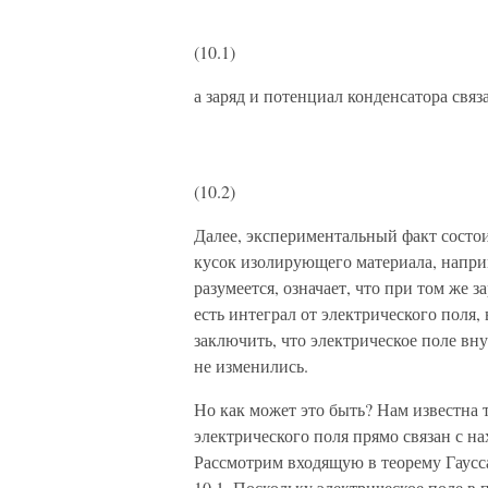
(10.1)
а заряд и потенциал конденсатора свя
(10.2)
Далее, экспериментальный факт состои
кусок изолирующего материала, на­прим
ра­зумеется, означает, что при том же 
есть интеграл от электрического поля
заклю­чить, что электрическое поле вн
не изменились.
Но как может это быть? Нам известна т
электрического поля прямо связан с н
Рассмотрим входящую в теорему Гаусс
10.1. Поскольку электрическое поле в