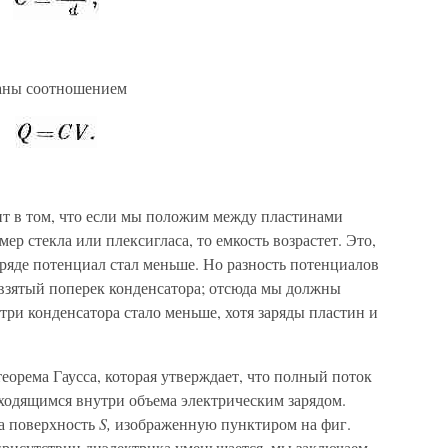
заны соотношением
т в том, что если мы по­ложим между пластинами
ер стекла или плексигласа, то емкость возрастет. Это,
заряде потенциал стал мень­ше. Но разность потенциалов
, взятый поперек конденсатора; отсюда мы должны
утри конденсатора стало мень­ше, хотя заряды пластин и
еорема Гаусса, кото­рая утверждает, что полный поток
аходящимся внутри объема электрическим зарядом.
а поверхность
S,
изобра­женную пунктиром на фиг.
 присутствии диэлектрика уменьшается, мы заключаем,