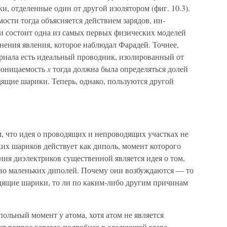
, отделенные один от другой изолятором (фиг. 10.3).
ости тогда объясняется действием зарядов, ин­
и состоит одна из самых первых физических моделей
нения явления, которое наблюдал Фарадей. Точнее,
ериала есть идеальный провод­ник, изолированный от
проницаемость
x
тогда должна была определяться долей
ящие шарики. Теперь, одна­ко, пользуются другой
 что идея о проводя­щих и непроводящих участках не
их шариков действует как диполь, момент которого
ия диэлектриков суще­ственной является идея о том,
тво маленьких диполей. Почему они возбуждаются — то
одящие шарики, то ли по каким-либо другим причинам
льный момент у ато­ма, хотя атом не является
 вопрос гораздо подробнее в следующей главе,