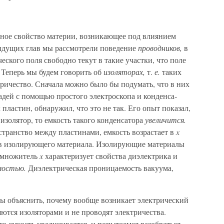
рное свойство материи, возникающее под влиянием
дыдущих глав мы рассмотрели поведение
проводников,
в
ского поля свободно текут в такие участки, что поле
 Теперь мы будем говорить об
изоляторах,
т.
е.
таких
риче­ство. Сначала можно было бы подумать, что в них
адей с помощью простого электроскопа и конденса­
плас­тин, обнаружил, что это не так. Его опыт по­казал,
изолятор, то емкость такого конденсатора
уве­личится.
странство между пластинами, емкость воз­растает в
x
тв изолирующего материала. Изолирую­щие материалы
 множитель
x
характеризует свойства диэлектрика и
емостью.
Диэлектрическая проницаемость вакуума,
бы объяснить, почему вообще возникает электри­ческий
яются изоляторами и не проводят электриче­ства.
о емкость увеличивается, и попытаемся разоб­раться,