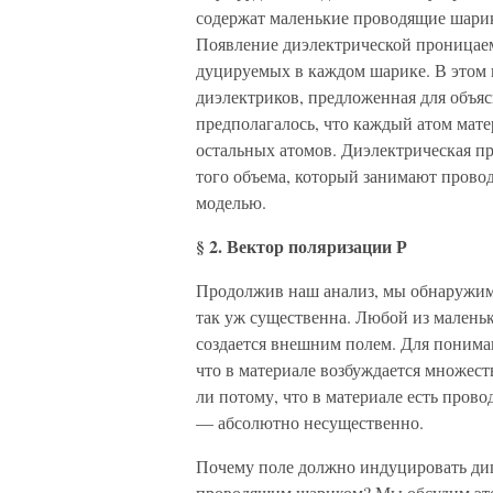
содержат маленькие проводящие шарики
Появление диэлектри­ческой проницаем
дуцируемых в каждом шарике. В этом 
диэлектриков, предложенная для объяс
пред­полагалось, что каждый атом мат
остальных атомов. Диэлектрическая 
того объема, который занимают провод
моделью.
§ 2. Вектор поляризации Р
Продолжив наш анализ, мы обнаружим,
так уж существенна. Любой из маленьк
создается внешним полем. Для пониман
что в материале возбуждается множес
ли потому, что в материале есть пров
— абсолютно несуще­ственно.
Почему поле должно индуцировать дипо
проводящим шариком? Мы обсудим этот