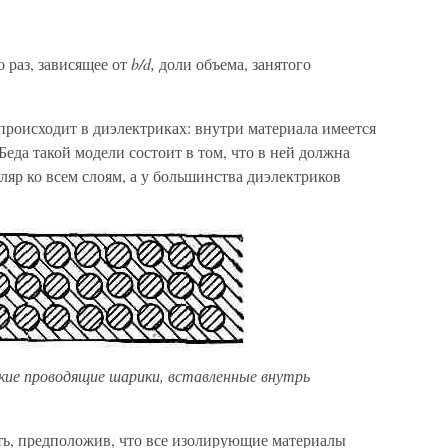
 раз, зависящее от
b/d,
доли объема, занятого
происходит в диэлект­риках: внутри материала имеется
еда такой модели состоит в том, что в ней должна
яр ко всем слоям, а у большинства диэлектриков
ькие проводя­щие шарики, вставленные внутрь
ить, предположив, что все изолирующие мате­риалы