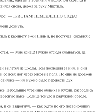
явился снова, держа за руку Миртиль.
 голос. — ТРИСТАМ! НЕМЕДЛЕННО СЮДА!
мели дохнуть.
ль к кабинету г-жи Пиль и, не постучав, скрылся с
стам. — Мне конец! Нужно отсюда смываться, да
ей вылетел из школы. Том поспешил за ним, и они
и со всех ног через рисовые поля. Но еще не добежав
ановились — им нужно было перевести дух.
ась. Небольшие утренние облачка набухли, разрослись
небесную высь. Солнце тонуло в радужном ореоле.
а, и он вздрогнул, — как будто по его позвоночнику
 скользкими лапами. Он повернулся к городку и увидел