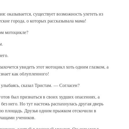
ия: оказывается, существует возможность улететь из
ские города, о которых рассказывала мама!
ом мотоцикле?
м.
его.
ахочется увидеть этот мотоцикл хоть одним глазком, а
 знает как облупленного!
улыбаясь, сказал Тристам. — Согласен?
готов был признаться в своих худших опасениях, а
 без него. Но тут настежь распахнулась другая дверь
ую площадь. Друзья одним прыжком отскочили в
плащами учеников.
лковник, одетый в военный мундир. Он скрылся в