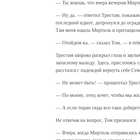
— Ты знаешь, что вчера вечером Мирти
— Ну да, — ответил Тристам, показыв
последний идиот, дотронулся до оград
Там меня нашла Миртиль и притащила д
— Отойдем-ка, — сказал Том, — я тебе
Тристам широко раскрыл глаза и заулы
запасному выходу. Здесь, прислонясь с
расстался с надеждой вернуть себе Сев
— Не может быть! — прошептал Триста
— По-моему, отец хочет, чтобы мы жил
— А если тиран сюда все-таки доберетс
Не отвечая на вопрос, Том признался:
— Вчера, когда Миртиль отправилась к 
от двери вашего дома и слышал все.