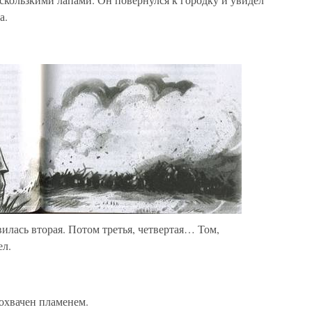
а.
илась вторая. Потом третья, четвертая… Том,
ел.
охвачен пламенем.