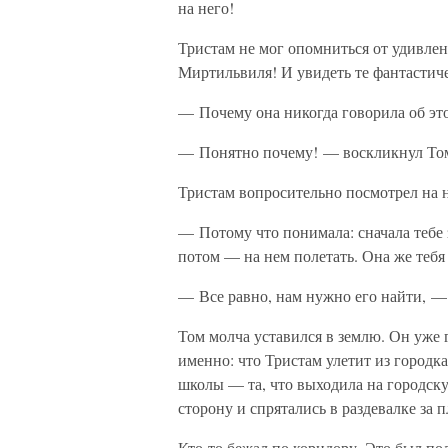
на него!
Тристам не мог опомниться от удивлен
Миртильвиля! И увидеть те фантастиче
— Почему она никогда говорила об эт
— Понятно почему! — воскликнул То
Тристам вопросительно посмотрел на н
— Потому что понимала: сначала тебе з
потом — на нем полетать. Она же тебя
— Все равно, нам нужно его найти, — 
Том молча уставился в землю. Он уже 
именно: что Тристам улетит из городка
школы — та, что выходила на городск
сторону и спрятались в раздевалке за 
Кто-то бежал по коридору. Это был по