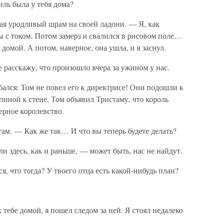
ль была у тебя дома?
ая уродливый шрам на своей ладони. — Я, как
ы с током. Потом замерз и свалился в рисовом поле…
омой. А потом, наверное, она ушла, и я заснул.
 расскажу, что произошло вчера за ужином у нас.
бался: Том не повел его к директрисе! Они подошли к
пиной к стене, Том объявил Тристаму, что король
ерное королевство.
м. — Как же так… И что вы теперь будете делать?
и здесь, как и раньше, — может быть, нас не найдут.
я, что тогда? У твоего отца есть какой-нибудь план?
тебе домой, я пошел следом за ней. Я стоял недалеко