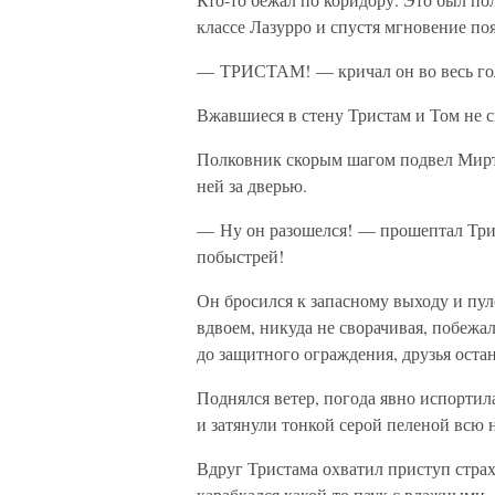
классе Лазурро и спустя мгновение по
— ТРИСТАМ! — кричал он во весь
Вжавшиеся в стену Тристам и Том не с
Полковник скорым шагом подвел Мирти
ней за дверью.
— Ну он разошелся! — прошептал Три
побыстрей!
Он бросился к запасному выходу и пул
вдвоем, никуда не сворачивая, побежал
до защитного ограждения, друзья ост
Поднялся ветер, погода явно испортил
и затянули тонкой серой пеленой всю 
Вдруг Тристама охватил приступ страх
карабкался какой-то паук с влажными,