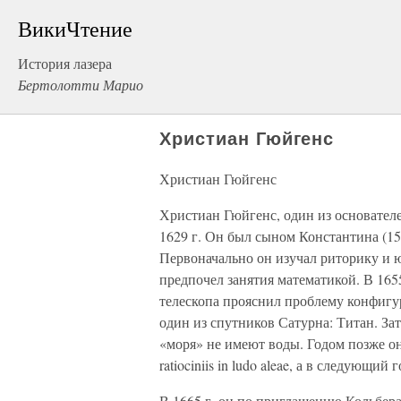
ВикиЧтение
История лазера
Бертолотти Марио
Христиан Гюйгенс
Христиан Гюйгенс
Христиан Гюйгенс, один из основателе
1629 г. Он был сыном Константина (1
Первоначально он изучал риторику и 
предпочел занятия математикой. В 16
телескопа прояснил проблему конфигу
один из спутников Сатурна: Титан. За
«моря» не имеют воды. Годом позже он
ratiociniis in ludo aleae, а в следующи
В 1665 г. он по приглашению Кольбер