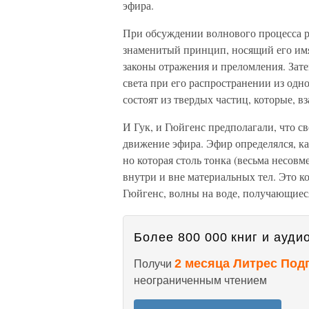
эфира.
При обсуждении волнового процесса ра
знаменитый принцип, носящий его имя
законы отражения и преломления. Зате
света при его распространении из одн
состоят из твердых частиц, которые, в
И Гук, и Гюйгенс предполагали, что св
движение эфира. Эфир определялся, как
но которая столь тонка (весьма несовм
внутри и вне материальных тел. Это к
Гюйгенс, волны на воде, получающиес
Более 800 000 книг и аудио
2 месяца Литрес Под
Получи
неограниченным чтением