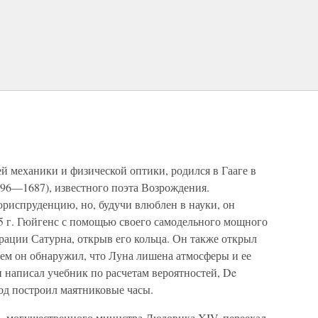
й механики и физической оптики, родился в Гааге в
596—1687), известного поэта Возрождения.
юриспруденцию, но, будучи влюблен в науки, он
55 г. Гюйгенс с помощью своего самодельного мощного
рации Сатурна, открыв его кольца. Он также открыл
тем он обнаружил, что Луна лишена атмосферы и ее
 написал учебник по расчетам вероятностей, De
й год построил маятниковые часы.
а, могущественного министра Людовика XIV, переехал