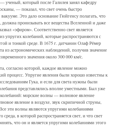
— ученый, который после Галилея занял кафедру
сканы, — показал, что свет очень быстро
 в вакууме. Это дало основание Гюйгенсу полагать, что
ет, должна пронизывать все вещества Вселенной и даже
назвал «эфиром». Соответственно свет является
из упругих колебаний, которые распространяются с
гой и тонкой среде. В 1675 г. датчанин Олаф Рёмер
ета из астрономических наблюдений, получив значение
 современного значения около 300 000 км/с.
а, согласно которой, каждое явление можно
кий процесс. Упругие явления были хорошо известны к
 исследованиям Гука, и если для света нужны были
колебания представлялись вполне уместными. Был уже
 колебаний: морские волны — волновое явление
новое явление в воздухе, звук скрипичной струны,
 Все эти волны являются упругими колебаниями
 среда, в которой распространяется свет, и что свет
ринять, что он и является упругими колебаниями этого