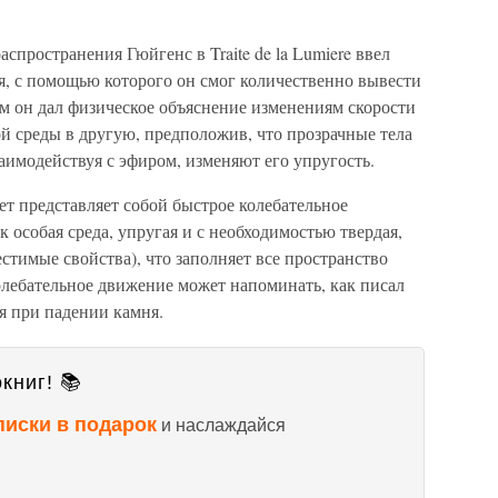
спространения Гюйгенс в Traite de la Lumiere ввел
, с помощью которого он смог количественно вывести
м он дал физическое объяснение изменениям скорости
ой среды в другую, предположив, что прозрачные тела
заимодействуя с эфиром, изменяют его упругость.
ет представляет собой быстрое колебательное
 особая среда, упругая и с необходимостью твердая,
естимые свойства), что заполняет все пространство
олебательное движение может напоминать, как писал
я при падении камня.
книг! 📚
писки в подарок
и наслаждайся