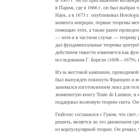
в Париж, где в 1666 г. он был выбран
Наук, а в 1673 г. опубликовал Horologi
момента инерции, первые теоремы меха
помощью этих, а также ранее проведе
— хотя и в частном случае — теорему 
дал фундаментальные теоремы центроб
действием тяжести изменяется как фу
исследования Г. Борели (1608—1679), 
Из-за жестокой кампании, проводимой
был вынужден покинуть Францию и воз
занимался изготовлением линз для тел
знаменитую книгу Traite de Lumiere, в
поддержал волновую теорию света. Он с
Гюйгенс соглашался с Гуком, что свет
решить, является ли это движением сре
из корпускулярной теории. Он решил, 