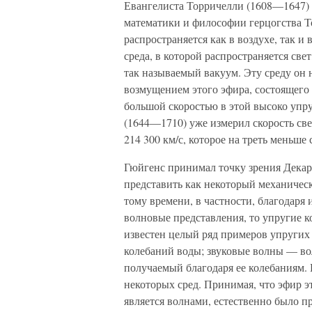
Евангелиста Торричелли (1608—1647) 
математики и философии герцогства То
распространяется как в воздухе, так и
среда, в которой распространяется св
так называемый вакуум. Эту среду он 
возмущением этого эфира, состоящего 
большой скоростью в этой высоко упру
(1644—1710) уже измерил скорость св
214 300 км/с, которое на треть меньше
Гюйгенс принимал точку зрения Декарт
представить как некоторый механичес
тому времени, в частности, благодаря
волновые представления, то упругие 
известен целый ряд примеров упругих
колебаний воды; звуковые волны — вол
получаемый благодаря ее колебаниям.
некоторых сред. Принимая, что эфир это
является волнами, естественно было п