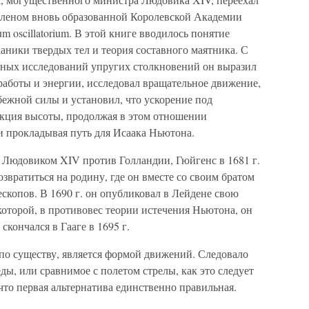
 членом вновь образованной Королевской Академии
um oscillatorium. В этой книге вводилось понятие
ники твердых тел и теория составного маятника. С
нных исследований упругих столкновений он выразил
работы и энергии, исследовал вращательное движение,
ежной силы и установил, что ускорение под
нкция высоты, продолжая в этом отношении
и прокладывая путь для Исаака Ньютона.
 Людовиком XIV против Голландии, Гюйгенс в 1681 г.
вратиться на родину, где он вместе со своим братом
ескопов. В 1690 г. он опубликовал в Лейдене свою
 которой, в противовес теории истечения Ньютона, он
кончался в Гааге в 1695 г.
, по существу, является формой движений. Следовало
ды, или сравнимое с полетом стрелы, как это следует
что первая альтернатива единственно правильная.