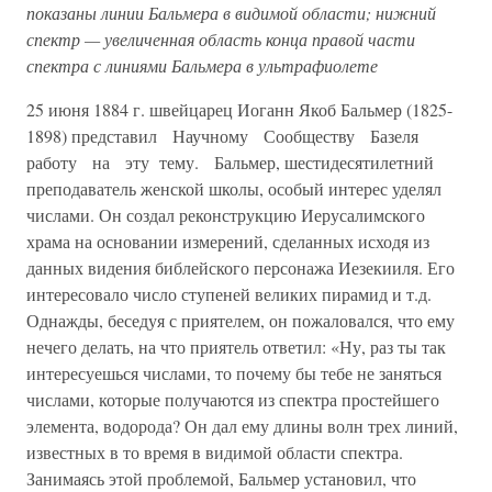
показаны линии Бальмера в видимой области; нижний
спектр — увеличенная область конца правой части
спектра с линиями Бальмера в ультрафиолете
25 июня 1884 г. швейцарец Иоганн Якоб Бальмер (1825-
1898) представил Научному Сообществу Базеля
работу на эту тему. Бальмер, шестидесятилетний
преподаватель женской школы, особый интерес уделял
числами. Он создал реконструкцию Иерусалимского
храма на основании измерений, сделанных исходя из
данных видения библейского персонажа Иезекииля. Его
интересовало число ступеней великих пирамид и т.д.
Однажды, беседуя с приятелем, он пожаловался, что ему
нечего делать, на что приятель ответил: «Ну, раз ты так
интересуешься числами, то почему бы тебе не заняться
числами, которые получаются из спектра простейшего
элемента, водорода? Он дал ему длины волн трех линий,
известных в то время в видимой области спектра.
Занимаясь этой проблемой, Бальмер установил, что