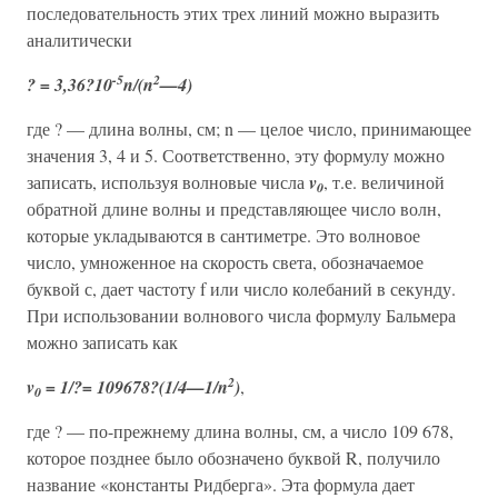
последовательность этих трех линий можно выразить
аналитически
-5
2
? = 3,36?10
n/(n
—4)
где ? — длина волны, см; n — целое число, принимающее
значения 3, 4 и 5. Соответственно, эту формулу можно
записать, используя волновые числа
v
, т.е. величиной
0
обратной длине волны и представляющее число волн,
которые укладываются в сантиметре. Это волновое
число, умноженное на скорость света, обозначаемое
буквой с, дает частоту f или число колебаний в секунду.
При использовании волнового числа формулу Бальмера
можно записать как
2
v
= 1/?= 109678?(1/4—1/n
)
,
0
где ? — по-прежнему длина волны, см, а число 109 678,
которое позднее было обозначено буквой R, получило
название «константы Ридберга». Эта формула дает