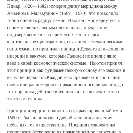
Пикар (1620—1682) измерил длину меридиана между
Амьеном и Мальвузином (1669—1670), что позволило
точно оценить радиус Земли, Ньютон смог вернуться к
своим первоначальным идеям, найдя прекрасное
подтверждение в экспериментах. Он отвергал
картезианское пространство, связанное с механическими
гипотезами, но принимал принцип Декарта движения по
инерции в вакууме, который Галилей не вполне явно
ввел в своей космологической системе» Ньютон принял
этот принцип как фундаментальную основу его законов в
качестве первого: «Каждое тело пребывает в состоянии
покоя или равномерного, прямолинейного движения, до
тех пор, пока действие внешних сил не выведет его из
этого состояния».
Принцип инерции, полностью сформулированный им в
1680 г., был использован для объяснения движения
небесных тел в пространстве. Инерция позволяет им
продолжать бесконечно их прямолинейное движение, а