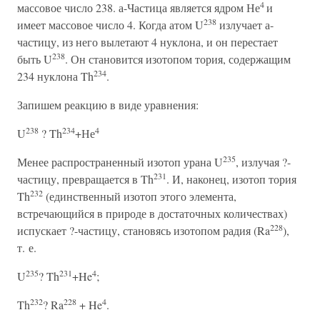
4
массовое число 238. а-Частица является ядром Не
и
238
имеет массовое число 4. Когда атом U
излучает а-
частицу, из него вылетают 4 нуклона, и он перестает
238
быть U
. Он становится изотопом тория, содержащим
234
234 нуклона Th
.
Запишем реакцию в виде уравнения:
238
234
4
U
? Th
+Не
235
Менее распространенный изотоп урана U
, излучая ?-
231
частицу, превращается в Th
. И, наконец, изотоп тория
232
Th
(единственный изотоп этого элемента,
встречающийся в природе в достаточных количествах)
228
испускает ?-частицу, становясь изотопом радия (Ra
),
т. е.
235
231
4
U
? Th
+He
;
232
228
4
Th
? Ra
+ He
.