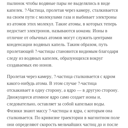
пылинок чтобы водяные пары не выделялись в виде
капелек. ?-Частица, пролетая через камеру, сталкивается
на своем пути с молекулами газа и выбивает электроны
из атомов этих молекул. Такие атомы, в которых теперь
недостает электронов, называются
ионами.
Ионы в
отличие от обычных атомов могут служить центрами
конденсации водяных капель. Таким образом, путь
пролетающей ?-частицы становится видимым благодаря
следу из водяных капелек, образующихся вокруг
создаваемых ею ионов.
Пролетая через камеру, ?-частица сталкивается с ядром
какого-нибудь атома. В этом случае ?-частица
отскакивает в одну сторону, а ядро — в другую сторону.
Движущееся атомное ядро само создает ионы и,
следовательно, оставляет за собой капельки воды.
Физики знают массу ?-частицы и ядра, с которым она
сталкивается. По кривизне траектории в магнитном поле
они определяют скорость мельчайших частиц до и после